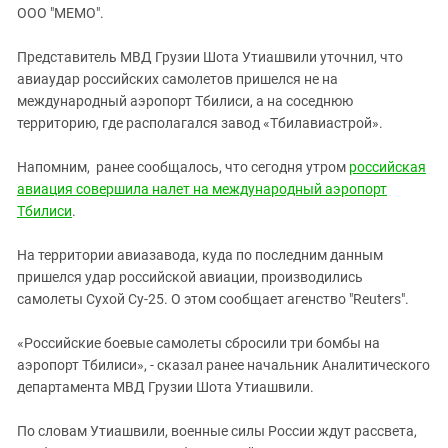
ЗАСТАВЛЯЕТ
ООО "МЕМО".
Дагестан
КАВКАЗ ЗА ПАЛЕСТИНУ
Ингушетия
ИНАКОМЫСЛИЕ В ЧЕЧНЕ
Представитель МВД Грузии Шота Утиашвили уточнил, что
авиаудар российских самолетов пришелся не на
Кабардино-Балкария
ПРЕСЛЕДОВАНИЕ АКТИВИСТОВ
международный аэропорт Тбилиси, а на соседнюю
МОБИЛИЗАЦИЯ И ПРОТЕСТЫ
Калмыкия
территорию, где располагался завод «Тбилавиастрой».
Карачаево-Черкесия
Напомним, ранее сообщалось, что сегодня утром
российская
Краснодарский край
авиация совершила налет на международный аэропорт
Нагорный Карабах
Тбилиси
.
Российская Федерация
На территории авиазавода, куда по последним данным
Ростовская область
пришелся удар российской авиации, производились
Северная Осетия - Алания
самолеты Сухой Су-25. О этом сообщает агенство "Reuters".
СКФО
«Российские боевые самолеты сбросили три бомбы на
Ставропольский край
аэропорт Тбилиси», - сказал ранее начальник Аналитического
департамента МВД Грузии Шота Утиашвили.
Чечня
Южная Осетия
По словам Утиашвили, военные силы России ждут рассвета,