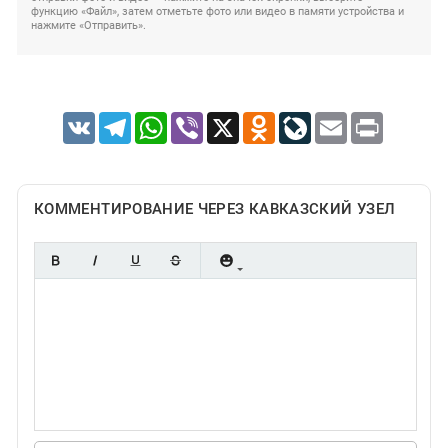
функцию «Файл», затем отметьте фото или видео в памяти устройства и
нажмите «Отправить».
VK
Telegram
WhatsApp
Viber
X
Odnoklassniki
LiveJournal
Email
Print
КОММЕНТИРОВАНИЕ ЧЕРЕЗ КАВКАЗСКИЙ УЗЕЛ