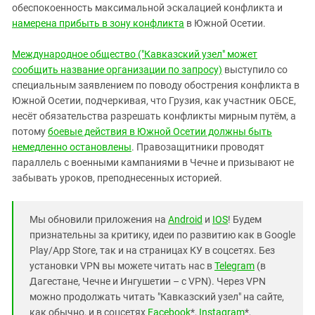
обеспокоенность максимальной эскалацией конфликта и
намерена прибыть в зону конфликта
в Южной Осетии.
Международное общество ("Кавказский узел" может
сообщить название организации по запросу)
выступило со
специальным заявлением по поводу обострения конфликта в
Южной Осетии, подчеркивая, что Грузия, как участник ОБСЕ,
несёт обязательства разрешать конфликты мирным путём, а
потому
боевые действия в Южной Осетии должны быть
немедленно остановлены
. Правозащитники проводят
параллель с военными кампаниями в Чечне и призывают не
забывать уроков, преподнесенных историей.
Мы обновили приложения на
Android
и
IOS
! Будем
признательны за критику, идеи по развитию как в Google
Play/App Store, так и на страницах КУ в соцсетях. Без
установки VPN вы можете читать нас в
Telegram
(в
Дагестане, Чечне и Ингушетии – с VPN). Через VPN
можно продолжать читать "Кавказский узел" на сайте,
как обычно, и в соцсетях
Facebook
*,
Instagram
*,