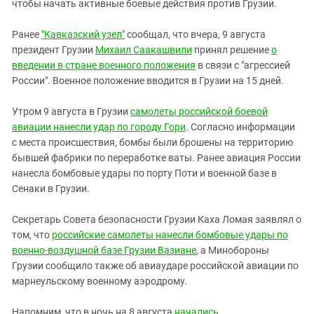
Южный Кавказ
чтобы начать активные боевые действия против Грузии.
ЮФО
Ранее
"Кавказский узел"
сообщал, что вчера, 9 августа
президент Грузии
Михаил Саакашвили
принял решение
о
введении в стране военного положения
в связи с "агрессией
России". Военное положение вводится в Грузии на 15 дней.
Утром 9 августа в Грузии
самолеты российской боевой
авиации нанесли удар по городу Гори
. Согласно информации
с места происшествия, бомбы были брошены на территорию
бывшей фабрики по переработке ваты. Ранее авиация России
нанесла бомбовые удары по порту Поти и военной базе в
Сенаки в Грузии.
Секретарь Совета безопасности Грузии Каха Ломая заявлял о
том, что
российские самолеты нанесли бомбовые удары по
военно-воздушной базе Грузии Вазиане
, а Минобороны
Грузии сообщило также об авиаударе российской авиации по
марнеульскому военному аэродрому.
Напомним, что в ночь на 8 августа
начались