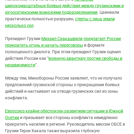
широкомасштабные боевые действия между грузинскими и
югоосетинскими воинскими подразделениями
. Цхинвали
практически полностью разрушен,
стерты с лица земли
несколько сел
.
Президент Грузии
Михаил Саакашвили
предлагает России
прекратить огонь и начать переговоры
в формате
полноценного диалога. При этом президент Грузии оценил
действия России как "
военную авантюру против свободы и
независимости
".
Между тем, Минобороны России заявляет, что не получало
предложений грузинской стороны о прекращении боевых
действий и настаивает на отводе грузинских сил из зоны
конфликта.
Евросоюз крайне обеспокоен развитием ситуации в Южной
Осетии
и призывает все стороны конфликта немедленно
прекратить насилие в регионе. Руководитель миссии ОБСЕ в
Грузии Терхи Хакала также выразила глубокую