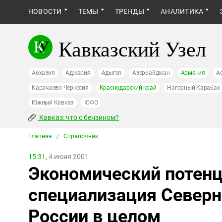
НОВОСТИ
ТЕМЫ
ТРЕНДЫ
АНАЛИТИКА
Кавказский Узел
Абхазия
Аджария
Адыгея
Азербайджан
Армения
А
Карачаево-Черкесия
Краснодарский край
Нагорный Карабах
Южный Кавказ
ЮФО
Кавказ: что с бензином?
Главная
/
Справочник
15:31,
4 июня 2001
Экономический потенц
специализация Северн
России в целом