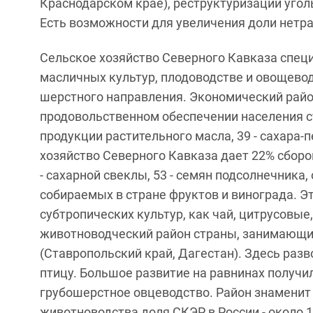
Краснодарском крае), реструктуризации уго
Есть возможности для увеличения доли нетр
Сельское хозяйство Северного Кавказа спец
масличных культур, плодоводстве и овощевод
шерстного направления. Экономический район
продовольственном обеспечении населения с
продукции растительного масла, 39 - сахара-п
хозяйство Северного Кавказа дает 22% сборов
- сахарной свеклы, 53 - семян подсолнечника
собираемых в стране фруктов и винограда. Э
субтропических культур, как чай, цитрусовые
животноводческий район страны, занимающий
(Ставропольский край, Дагестан). Здесь разво
птицу. Большое развитие на равнинах получил
грубошерстное овцеводство. Район знаменит
животноводства доля СКЭР в России - около 