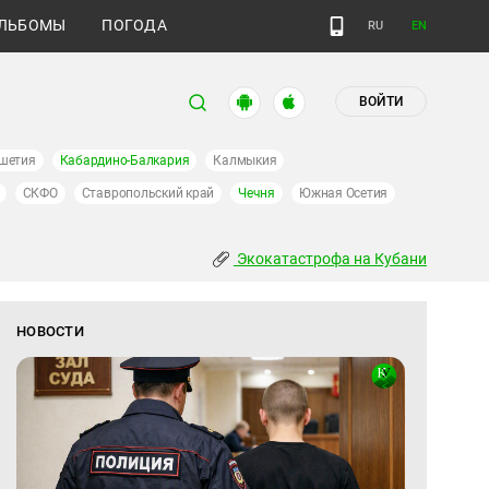
ЛЬБОМЫ
ПОГОДА
RU
EN
ВОЙТИ
шетия
Кабардино-Балкария
Калмыкия
СКФО
Ставропольский край
Чечня
Южная Осетия
Экокатастрофа на Кубани
НОВОСТИ