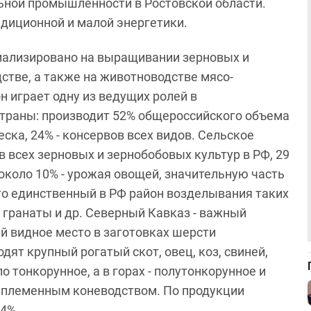
льной промышленности в Ростовской области.
адиционной и малой энергетики.
иализировано на выращивании зерновых и
стве, а также на животноводстве мясо-
 играет одну из ведущих ролей в
траны: производит 52% общероссийского объема
еска, 24% - консервов всех видов. Сельское
 всех зерновых и зернобобовых культур в РФ, 29
, около 10% - урожая овощей, значительную часть
то единственный в РФ район возделывания таких
, гранаты и др. Северный Кавказ - важный
 видное место в заготовках шерсти
дят крупный рогатый скот, овец, коз, свиней,
о тонкорунное, а в горах - полутонкорунное и
 племенным коневодством. По продукции
14%.