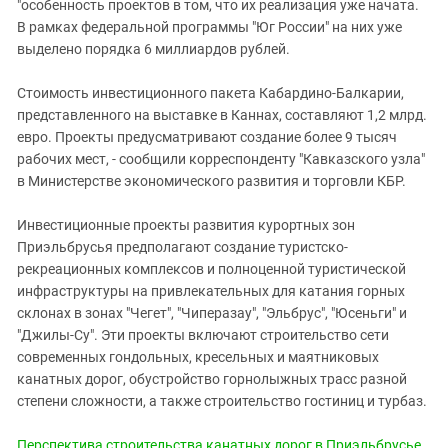
Южный Кавказ
"особенность проектов в том, что их реализация уже начата.
В рамках федеральной программы "Юг России" на них уже
ЮФО
выделено порядка 6 миллиардов рублей.
Стоимость инвестиционного пакета Кабардино-Балкарии,
представленного на выставке в Каннах, составляют 1,2 млрд.
евро. Проекты предусматривают создание более 9 тысяч
рабочих мест, - сообщили корреспонденту "Кавказского узла"
в Министерстве экономического развития и торговли КБР.
Инвестиционные проекты развития курортных зон
Приэльбрусья предполагают создание туристско-
рекреационных комплексов и полноценной туристической
инфраструктуры на привлекательных для катания горных
склонах в зонах "Чегет", "Чиперазау", "Эльбрус", "Юсеньги" и
"Джилы-Су". Эти проекты включают строительство сети
современных гондольных, кресельных и маятниковых
канатных дорог, обустройство горнолыжных трасс разной
степени сложности, а также строительство гостиниц и турбаз.
Перспектива строительства канатных дорог в Приэльбрусье