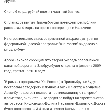
другое.
Около 6 млрд. рублей вложит частный бизнес.
О планах развития Приэльбрусья президент республики
рассказал 4 марта на пресс-конференции в Нальчике
На строительство здесь современной инфраструктуры по
федеральной целевой программе "Юг России" выделено 5
млрд. рублей.
Арсен Каноков сообщил, что вторая очередь современной
канатной дороги на Эльбрус будет открыта в феврале 2009
года, третья - в 2010 году.
"В рамках программы "Юг России", в Приэльбрусье будут
построены автодороги к поляне Азау и к Чегету, а в ущелье
Адыл-Су предстоит возвести противолавинную галерею".
Кроме того, значительные средства пойдут на строительство
автотрассы Кисловодск-Долина Нарзанов -Джилы-су. Дорога
будет построена за 3-4 года и свяжет Кавминводы с