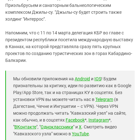
Приэльбрусьем и санаторным бальнеологическим
комплексом Джилы-су. "Джылы-су будет строить также
холдинг "Интеррос".
Напомним, что с 11 по 14 марта делегация КБР во главе с
президентом республики посетила международную выставку
в Каннах, на которой представляла сразу пять крупных
проектов по созданию туристических зон в горах Кабардино-
Балкарии.
Мы обновили приложения на
Android
и
IOS
! Будем
признательны за критику, идеи по развитию как в Google
Play/App Store, так и на страницах КУ в соцсетях. Без
установки VPN вы можете читать нас в
Telegram
(в
Дагестане, Чечне и Ингушетии – с VPN). Через VPN
можно продолжать читать "Кавказский узел" на сайте,
как обычно, и в соцсетях
Facebook
*,
Instagram
*,
"
ВКонтакте
", "
Одноклассники
" и
X
. Смотреть видео
"Кавказского узла" можно в
YouTube
.