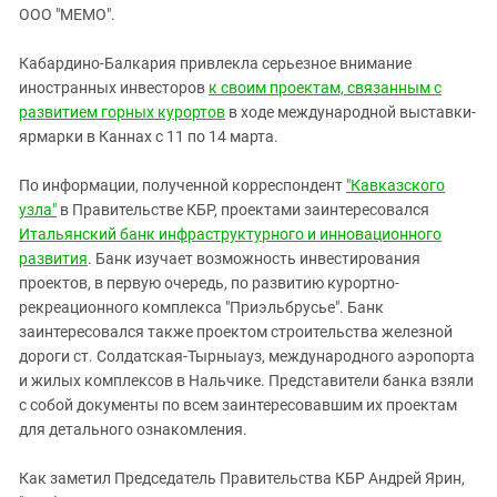
ЗАСТАВЛЯЕТ
ООО "МЕМО".
Дагестан
КАВКАЗ ЗА ПАЛЕСТИНУ
Ингушетия
ИНАКОМЫСЛИЕ В ЧЕЧНЕ
Кабардино-Балкария привлекла серьезное внимание
иностранных инвесторов
Кабардино-Балкария
к своим проектам, связанным с
ПРЕСЛЕДОВАНИЕ АКТИВИСТОВ
развитием горных курортов
в ходе международной выставки-
МОБИЛИЗАЦИЯ И ПРОТЕСТЫ
Калмыкия
ярмарки в Каннах с 11 по 14 марта.
Карачаево-Черкесия
По информации, полученной корреспондент
"Кавказского
Краснодарский край
узла"
в Правительстве КБР, проектами заинтересовался
Нагорный Карабах
Итальянский банк инфраструктурного и инновационного
развития
. Банк изучает возможность инвестирования
Российская Федерация
проектов, в первую очередь, по развитию курортно-
Ростовская область
рекреационного комплекса "Приэльбрусье". Банк
Северная Осетия - Алания
заинтересовался также проектом строительства железной
дороги ст. Солдатская-Тырныауз, международного аэропорта
СКФО
и жилых комплексов в Нальчике. Представители банка взяли
Ставропольский край
с собой документы по всем заинтересовавшим их проектам
для детального ознакомления.
Чечня
Южная Осетия
Как заметил Председатель Правительства КБР Андрей Ярин,