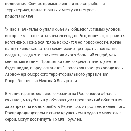
Южный Кавказ
полностью. Сейчас промышленный вылов рыбы на
территориях, прилегающих к месту катастрофы,
ЮФО
приостановлен.
"У нас значительно упали объемы общедопустимых уловов,
которые мы рассчитываем ежегодно. Это, конечно, отразится
негативно. Пока вся грязь находится на поверхности. Когда
начнут использоваться химические препараты, все начнет
оседать, тогда это принесет намного больший ущерб, чем
сейчас мы видим. Пройдет какое-то время, ничего уже не
будет видно, а вред останется", - рассказывает руководитель
Азово-Черноморского территориального управления
Росрыболовства Николай Безиргани.
В министерстве сельского хозяйства Ростовской области
считают, что убытки рыболовецких предприятий области из-
за запрета на вылов рыбы в Керченском проливе, введенного
Росприроднадзором в связи крушением в судов с мазутом и
серой, могут достигнуть 15 млн. рублей.