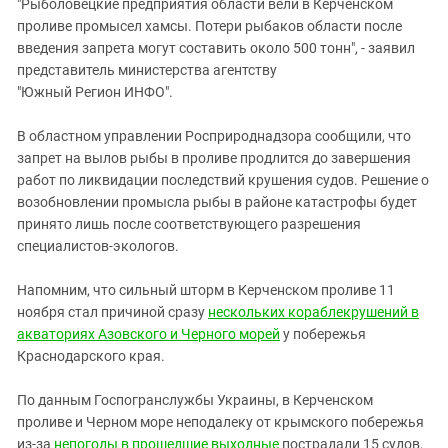
"Рыболовецкие предприятия области вели в Керченском
проливе промысел хамсы. Потери рыбаков области после
введения запрета могут составить около 500 тонн", - заявил
представитель министерства агентству
"Южный Регион ИНФО".
В областном управлении Росприроднадзора сообщили, что
запрет на вылов рыбы в проливе продлится до завершения
работ по ликвидации последствий крушения судов. Решение о
возобновлении промысла рыбы в районе катастрофы будет
принято лишь после соответствующего разрешения
специалистов-экологов.
Напомним, что сильный шторм в Керченском проливе 11
ноября стал причиной сразу
нескольких кораблекрушений в
акваториях Азовского и Черного морей
у побережья
Краснодарского края.
По данным Госпогранслужбы Украины, в Керченском
проливе и Черном море неподалеку от крымского побережья
из-за
непогоды в прошедшие выходные
пострадали 15 судов,