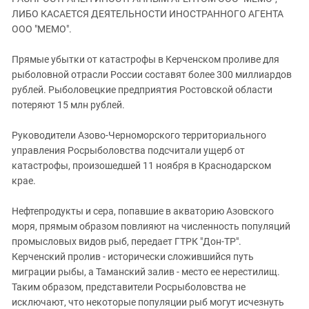
ЗАСТАВЛЯЕТ
Дагестан
ЛИБО КАСАЕТСЯ ДЕЯТЕЛЬНОСТИ ИНОСТРАННОГО АГЕНТА
КАВКАЗ ЗА ПАЛЕСТИНУ
ООО "МЕМО".
Ингушетия
ИНАКОМЫСЛИЕ В ЧЕЧНЕ
Кабардино-Балкария
ПРЕСЛЕДОВАНИЕ АКТИВИСТОВ
Прямые убытки от катастрофы в Керченском проливе для
МОБИЛИЗАЦИЯ И ПРОТЕСТЫ
рыболовной отрасли России составят более 300 миллиардов
Калмыкия
рублей. Рыболовецкие предприятия Ростовской области
Карачаево-Черкесия
потеряют 15 млн рублей.
Краснодарский край
Руководители Азово-Черноморского территориального
Нагорный Карабах
управления Росрыболовства подсчитали ущерб от
Российская Федерация
катастрофы, произошедшей 11 ноября в Краснодарском
крае.
Ростовская область
Северная Осетия - Алания
Нефтепродукты и сера, попавшие в акваторию Азовского
СКФО
моря, прямым образом повлияют на численность популяций
промысловых видов рыб, передает ГТРК "Дон-ТР".
Ставропольский край
Керченский пролив - исторически сложившийся путь
Чечня
миграции рыбы, а Таманский залив - место ее нерестилищ.
Таким образом, представители Росрыболовства не
Южная Осетия
исключают, что некоторые популяции рыб могут исчезнуть