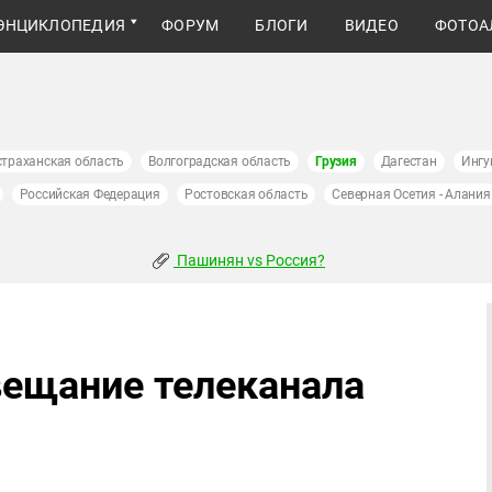
ЭНЦИКЛОПЕДИЯ
ФОРУМ
БЛОГИ
ВИДЕО
ФОТОА
страханская область
Волгоградская область
Грузия
Дагестан
Ингу
Российская Федерация
Ростовская область
Северная Осетия - Алания
Пашинян vs Россия?
вещание телеканала