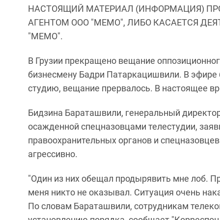
НАСТОЯЩИЙ МАТЕРИАЛ (ИНФОРМАЦИЯ) ПР
АГЕНТОМ ООО "МЕМО", ЛИБО КАСАЕТСЯ ДЕ
"МЕМО".
В Грузии прекращено вещание оппозиционног
бизнесмену Бадри Патаркацишвили. В эфире 
студию, вещание прервалось. В настоящее вр
Бидзина Бараташвили, генеральный директор
осажденной спецназовцами телестудии, заяв
правоохранительных органов и спецназовцев 
агрессивно.
"Один из них обещал продырявить мне лоб. Пр
меня никто не оказывал. Ситуация очень накал
По словам Бараташвили, сотрудникам телеко
установлению порядка, сообщает "Корреспон