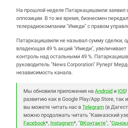
На прошлой неделе Патаркацишвили заявил 
оппозиции. В то же время, бизнесмен передал
телерадиокомпании "Имеди" с правом управле
Патаркацишвили не называл сумму сделки, одн
владеющая 49 % акций "Имеди", увеличивает с
контроль над остальными 49 %. Патаркацишвил
руководитель "News Corporation" Руперт Мерд
независимость канала.
Мы обновили приложения на
Android
и
IOS
развитию как в Google Play/App Store, так 
вы можете читать нас в
Telegram
(в Дагест
можно продолжать читать "Кавказский узел"
Facebook
*,
Instagram
*, "
ВКонтакте
", "
Однок