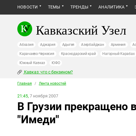
НОВОСТИ
ТЕМЫ
ТРЕНДЫ
АНАЛИТИКА
Кавказский Узел
Абхазия
Аджария
Адыгея
Азербайджан
Армения
А
Карачаево-Черкесия
Краснодарский край
Нагорный Карабах
Южный Кавказ
ЮФО
Кавказ: что с бензином?
Главная
/
Лента новостей
21:45,
7 ноября 2007
В Грузии прекращено 
"Имеди"