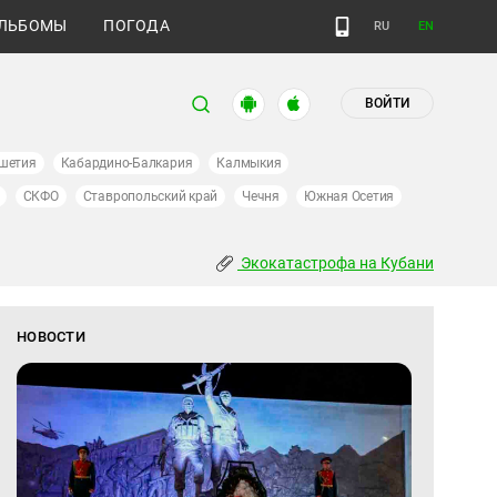
ЛЬБОМЫ
ПОГОДА
RU
EN
ВОЙТИ
шетия
Кабардино-Балкария
Калмыкия
СКФО
Ставропольский край
Чечня
Южная Осетия
Экокатастрофа на Кубани
НОВОСТИ