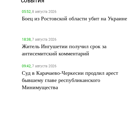
СОБЫТИЯ
05:52,
8 августа 2026
Боец из Ростовской области убит на Украине
18:38,
7 августа 2026
Житель Ингушетии получил срок за
антисемитский комментарий
09:42,
7 августа 2026
Суд в Карачаево-Черкесии продлил арест
бывшему главе республиканского
Минимущества