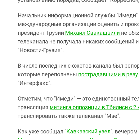
Начальник информационной службы "Имеди" 
международные организации оценить и проко
президент Грузии
Михаил Саакашвили
не объ
телеканала не получала никаких сообщений и
"Новости-Грузия".
В числе последних сюжетов канала был репор
которые переполнены
пострадавшими в резу
"Интерфакс".
Отметим, что "Имеди" — это единственный те
трансляция
митинга оппозиции в Тбилиси с 2
транслировать также телеканал "Мзе".
Как уже сообщал "
Кавказский узел
", вечером