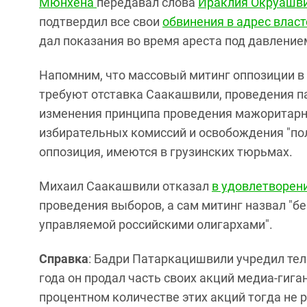
Мюнхена
передавал слова
Ираклия Окруашв
подтвердил все свои
обвинения в адрес власт
дал показания во время ареста под давление
Напомним, что массовый митинг оппозиции в
требуют отставка Саакашвили, проведения па
изменения принципа проведения мажоритарн
избирательных комиссий и освобождения "по
оппозиция, имеются в грузинских тюрьмах.
Михаил Саакашвили отказал
в удовлетворен
проведения выборов, а сам митинг назвал "б
управляемой российскими олигархами".
Справка
: Бадри Патаркацишвили учредил тел
года он продал часть своих акций медиа-гига
процентном количестве этих акций тогда не 