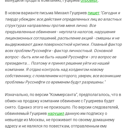
вынудили продать компанию, Гуцериев
опроверг
.
В новом варианте письма Михаил Гуцериев
пишет
:
"Сегодня я
твердо убежден: все действия определенных лиц во властных
структурах направлены против меня лично. Все
предъявленные обвинения - неуплата налогов, нарушения
лицензионных соглашений, распыление акций - смешны и не
выдерживают даже поверхностной критики. Главный фактор
всех проблем Русснефти - фактор личностный. Основной
вопрос - быть или не быть нашей Русснефти - это вопрос ее
президента... Поэтому я принял решение уйти из нашей
компании. Я отдаю контроль над холдингом новому
собственнику, с появлением которого, уверен, все возникшие
проблемы Русснефти со временем будут разрешены."
Изначально, по версии "Коммерсанта", предполагалось, что в
обмен на продажу компании обвинение с Гуцериева будет
снято. Однако этого не произошло. По версии следователей,
обвиняемый Гуцериев
нарушил
данную им подписку о
невыезде из Москвы, не проживает по своему домашнему
адресу и не являлся по повесткам, отправленным ему