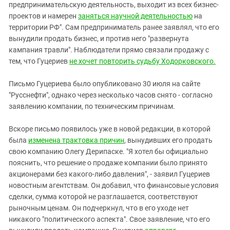
предпринимательскую деятельность, выходит из всех бизнес-
проектов и намерен
заняться научной деятельностью
на
территории РФ". Сам предприниматель ранее заявлял, что его
вынудили продать бизнес, и против него "развернута
кампания травли". Наблюдатели прямо связали продажу с
тем, что Гуцериев
не хочет повторить судьбу Ходорковского.
Письмо Гуцериева было опубликовано 30 июля на сайте
"Русснефти", однако через несколько часов снято - согласно
заявлению компании, по техническим причинам.
Вскоре письмо появилось уже в новой редакции, в которой
была
изменена трактовка причин
, вынудивших его продать
свою компанию Олегу Дерипаске. "Я хотел бы официально
пояснить, что решение о продаже компании было принято
акционерами без какого-либо давления", - заявил Гуцериев
новостным агентствам. Он добавил, что финансовые условия
сделки, сумма которой не разглашается, соответствуют
рыночным ценам. Он подчеркнул, что в его уходе нет
никакого "политического аспекта". Свое заявление, что его