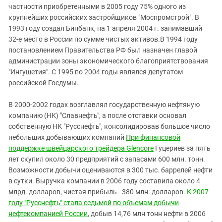
Южный Кавказ
частности приобретенными в 2005 году 75% одного из
ЮФО
крупнейших российских застройщиков "Моспромстрой". В
1993 году создал Бинбанк, на 1 апреля 2004 г. занимавший
32-е место в России по сумме чистых активов.В 1994 году
постановлением Правительства РФ был назначен главой
администрации зоны экономического благоприятствования
"Ингушетия". С 1995 по 2004 годы являлся депутатом
российской Госдумы.
В 2000-2002 годах возглавлял государственную нефтяную
компанию (НК) "Славнефть", а после отставки основал
собственную НК "Русснефть", консолидировав большое число
небольших добывающих компаний
При финансовой
поддержке швейцарского трейдера Glencore
Гуцериев за пять
лет скупил около 30 предприятий с запасами 600 млн. тонн.
Возможности добычи оцениваются в 300 тыс. баррелей нефти
в сутки. Выручка компании в 2006 году составила около 4
млрд. долларов, чистая прибыль - 380 млн. долларов.
К 2007
году "Русснефть" стала седьмой по объемам добычи
нефтекомпанией России
, добыв 14,76 млн тонн нефти в 2006