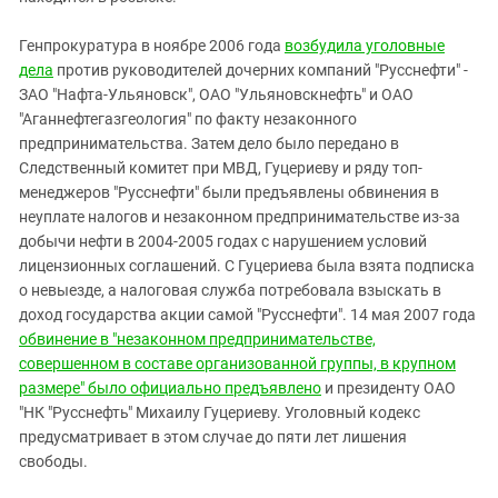
Генпрокуратура в ноябре 2006 года
возбудила уголовные
дела
против руководителей дочерних компаний "Русснефти" -
ЗАО "Нафта-Ульяновск", ОАО "Ульяновскнефть" и ОАО
"Аганнефтегазгеология" по факту незаконного
предпринимательства. Затем дело было передано в
Следственный комитет при МВД, Гуцериеву и ряду топ-
менеджеров "Русснефти" были предъявлены обвинения в
неуплате налогов и незаконном предпринимательстве из-за
добычи нефти в 2004-2005 годах с нарушением условий
лицензионных соглашений. С Гуцериева была взята подписка
о невыезде, а налоговая служба потребовала взыскать в
доход государства акции самой "Русснефти". 14 мая 2007 года
обвинение в "незаконном предпринимательстве,
совершенном в составе организованной группы, в крупном
размере"
было официально предъявлено
и президенту ОАО
"НК "Русснефть" Михаилу Гуцериеву. Уголовный кодекс
предусматривает в этом случае до пяти лет лишения
свободы.