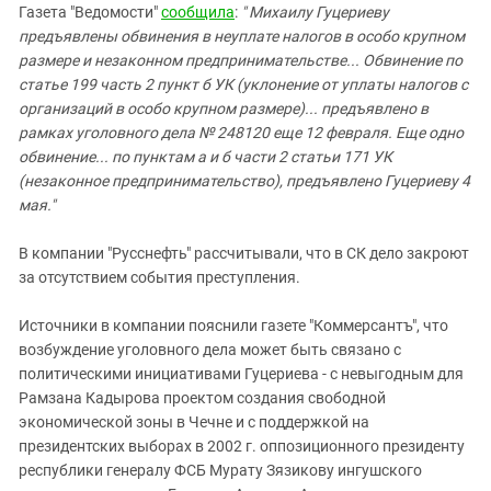
Газета "Ведомости"
сообщила
:
" Михаилу Гуцериеву
предъявлены обвинения в неуплате налогов в особо крупном
размере и незаконном предпринимательстве... Обвинение по
статье 199 часть 2 пункт б УК (уклонение от уплаты налогов с
организаций в особо крупном размере)... предъявлено в
рамках уголовного дела № 248120 еще 12 февраля. Еще одно
обвинение... по пунктам а и б части 2 статьи 171 УК
(незаконное предпринимательство), предъявлено Гуцериеву 4
мая."
В компании "Русснефть" рассчитывали, что в СК дело закроют
за отсутствием события преступления.
Источники в компании пояснили газете "Коммерсантъ", что
возбуждение уголовного дела может быть связано с
политическими инициативами Гуцериева - с невыгодным для
Рамзана Кадырова проектом создания свободной
экономической зоны в Чечне и с поддержкой на
президентских выборах в 2002 г. оппозиционного президенту
республики генералу ФСБ Мурату Зязикову ингушского