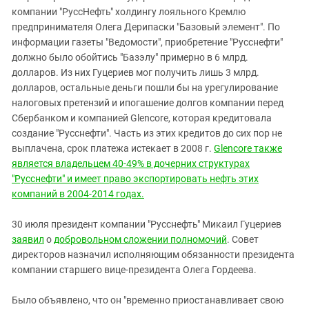
компании "РуссНефть" холдингу лояльного Кремлю
предпринимателя Олега Дерипаски "Базовый элемент". По
информации газеты "Ведомости", приобретение "Русснефти"
должно было обойтись "Базэлу" примерно в 6 млрд.
долларов. Из них Гуцериев мог получить лишь 3 млрд.
долларов, остальные деньги пошли бы на урегулирование
налоговых претензий и ипогашение долгов компании перед
Сбербанком и компанией Glencore, которая кредитовала
создание "Русснефти". Часть из этих кредитов до сих пор не
выплачена, срок платежа истекает в 2008 г.
Glencore также
является владельцем 40-49% в дочерних структурах
"Русснефти" и имеет право экспортировать нефть этих
компаний в 2004-2014 годах.
30 июля президент компании "Русснефть" Микаил Гуцериев
заявил
о
добровольном сложении полномочий
. Совет
директоров назначил исполняющим обязанности президента
компании старшего вице-президента Олега Гордеева.
Было объявлено, что он "временно приостанавливает свою