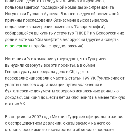
политика - депутата Госдумы Алихана Амирханова,
пользовавшегося поддержкой команды экс-президента
Ингушетии Руслана Аушева. В качестве другой возможной
причины преследования бизнесмена высказывалось
подозрение в намерении помешать "Газпромнефти",
собиравшейся выкупить у структур ТНК-ВР и у Белоруссии их
доли в активах "Славнефти" в Белоруссии (другие эксперты
опровергают
подобные предположения).
Источники Ъ в компании утверждают, что Гуцериева
вынудили свернуть все эти проекты, а в обмен
Генпрокуратура передала дело в СК, где его
переквалифицировали с части 2 статьи 199 УК ("уклонение от
уплаты налогов с организации путем включения в
бухгалтерские документы заведомо искаженных данных о
доходах", санкция до шести лет заключения) на менее тяжкую
статью УК.
В конце июля 2007 года Михаил Гуцериев официально заявил
о беспрецедентном давлении, оказываемом на него со
стороны российского государства и объявил о продаже