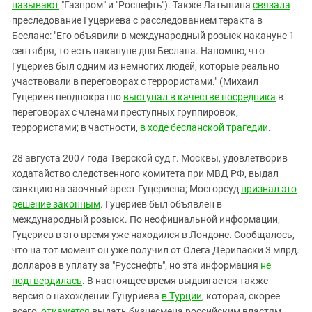
называют
"Газпром" и "Роснефть"). Также Латынина
связала
преследование Гуцериева с расследованием теракта в
Беслане: "Его объявили в международный розыск накануне 1
сентября, то есть накануне дня Беслана. Напомню, что
Гуцериев был одним из немногих людей, которые реально
участвовали в переговорах с террористами." (Михаил
Гуцериев неоднократно
выступал в качестве посредника
в
переговорах с членами преступных группировок,
террористами; в частности,
в ходе бесланской трагедии
.
28 августа 2007 года Тверской суд г. Москвы, удовлетворив
ходатайство следственного комитета при МВД РФ, выдал
санкцию на заочный арест Гуцериева; Мосгорсуд
признал это
решение законным
. Гуцериев был объявлен в
международный розыск. По неофициальной информации,
Гуцериев в это время уже находился в Лондоне. Сообщалось,
что на тот момент он уже получил от Олега Дерипаски 3 млрд.
долларов в уплату за "Русснефть", но эта информация
не
подтвердилась
. В настоящее время выдвигается также
версия о нахождении Гуцуриева
в Турции
, которая, скорее
всего,
откажется
выдать бизнесмена российским властям.