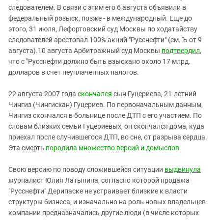
следователем. В связи с этим его 6 августа объявили в
федеральный розыск, позже - в международный. Еще до
этого, 31 июля, Лефортовский суд Москвы по ходатайству
следователей арестовал 100% акций "Русснефти" (см. Ъ от 9
августа).10 августа Арбитражный суд Москвы
подтвердил
,
что с "Русснефти должно быть взыскано около 17 млрд.
долларов в счет неуплаченных налогов.
22 августа 2007 года
скончался
сын Гуцериева, 21-летний
Чингиз (Чингисхан) Гуцериев. По первоначальным данным,
Чингиз скончался в больнице после ДТП с его участием. По
словам близких семьи Гуцериевых, он скончался дома, куда
приехал после случившегося ДТП, во сне, от разрыва сердца.
Эта смерть
породила множество версий и домыслов
.
Свою версию по поводу сложившейся ситуации
выдвинула
журналист Юлия Латынина, согласно которой продажа
"Русснефти" Дерипаске не устраивает близкие к власти
структуры бизнеса, и изначально на роль новых владельцев
компании предназначались другие люди (в числе которых