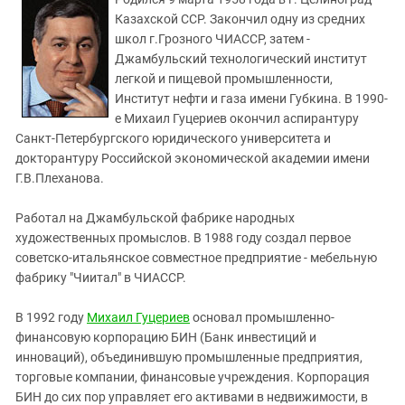
ЗАСТАВЛЯЕТ
Дагестан
Казахской ССР. Закончил одну из средних
КАВКАЗ ЗА ПАЛЕСТИНУ
школ г.Грозного ЧИАССР, затем -
Ингушетия
ИНАКОМЫСЛИЕ В ЧЕЧНЕ
Джамбульский технологический институт
Кабардино-Балкария
ПРЕСЛЕДОВАНИЕ АКТИВИСТОВ
легкой и пищевой промышленности,
МОБИЛИЗАЦИЯ И ПРОТЕСТЫ
Институт нефти и газа имени Губкина. В 1990-
Калмыкия
е Михаил Гуцериев окончил аспирантуру
Карачаево-Черкесия
Санкт-Петербургского юридического университета и
Краснодарский край
докторантуру Российской экономической академии имени
Г.В.Плеханова.
Нагорный Карабах
Российская Федерация
Работал на Джамбульской фабрике народных
художественных промыслов. В 1988 году создал первое
Ростовская область
советско-итальянское совместное предприятие - мебельную
Северная Осетия - Алания
фабрику "Чиитал" в ЧИАССР.
СКФО
В 1992 году
Михаил Гуцериев
основал промышленно-
Ставропольский край
финансовую корпорацию БИН (Банк инвестиций и
Чечня
инноваций), объединившую промышленные предприятия,
торговые компании, финансовые учреждения. Корпорация
Южная Осетия
БИН до сих пор управляет его активами в недвижимости, в