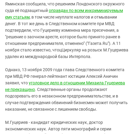
Яминская сообщила, что решением Лондонского окружного
суда её подзащитный
оправдан по всем инкриминируемым
ему статьям
, в том числе неуплате налогов и отмывании
денег. В тот же день в Следственном комитете при МВД
подтвердили, что Гуцериеву изменена мера пресечения, а
"решение о заочном аресте, которое было принято ранее в
отношении предпринимателя, отменено" ("Газета.Ru"). А 11
ноября стало известно, чтоцЦиркуляр на розыск М.Гуцериева
удален из международной базы Интерпола.
Однако, 13 ноября 2009 года глава Следственного комитета
при МВД РФ генерал-лейтенант юстиции Алексей Аничин
заявил, что
уголовное дело в отношении Михаила Гуцериева
не прекращено
. Следственные органы продолжают
подозревать его в незаконном предпринимательстве, и в
случае подтверждения обвинений бизнесмен может получить
наказание, не связанное с лишением свободы.
М.Гуцериев - кандидат юридических наук, доктор
экономических наук. Автор пяти монографий и серии