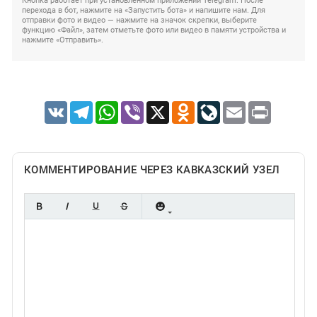
Кнопка работает при установленном приложении Telegram. После
перехода в бот, нажмите на «Запустить бота» и напишите нам. Для
отправки фото и видео — нажмите на значок скрепки, выберите
функцию «Файл», затем отметьте фото или видео в памяти устройства и
нажмите «Отправить».
VK
Telegram
WhatsApp
Viber
X
Odnoklassniki
LiveJournal
Email
Print
КОММЕНТИРОВАНИЕ ЧЕРЕЗ КАВКАЗСКИЙ УЗЕЛ