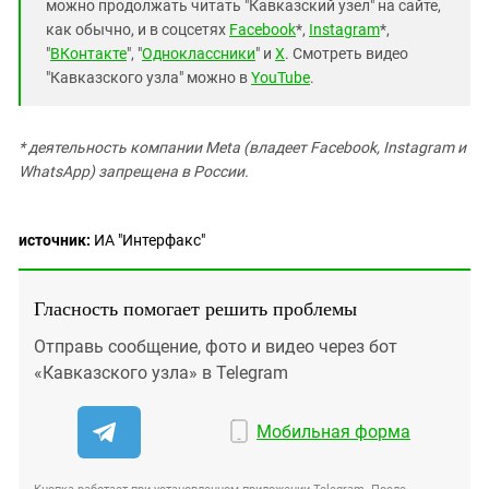
Южный Кавказ
можно продолжать читать "Кавказский узел" на сайте,
как обычно, и в соцсетях
Facebook
*,
Instagram
*,
ЮФО
"
ВКонтакте
", "
Одноклассники
" и
X
. Смотреть видео
"Кавказского узла" можно в
YouTube
.
* деятельность компании Meta (владеет Facebook, Instagram и
WhatsApp) запрещена в России.
источник:
ИА "Интерфакс"
Гласность помогает решить проблемы
Отправь сообщение, фото и видео через бот
«Кавказского узла» в Telegram
Мобильная форма