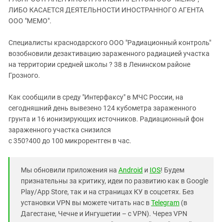
ЗАСТАВЛЯЕТ
Дагестан
ЛИБО КАСАЕТСЯ ДЕЯТЕЛЬНОСТИ ИНОСТРАННОГО АГЕНТА
КАВКАЗ ЗА ПАЛЕСТИНУ
ООО "МЕМО".
Ингушетия
ИНАКОМЫСЛИЕ В ЧЕЧНЕ
Кабардино-Балкария
ПРЕСЛЕДОВАНИЕ АКТИВИСТОВ
Специалисты краснодарского ООО "Радиационный контроль"
МОБИЛИЗАЦИЯ И ПРОТЕСТЫ
возобновили дезактивацию зараженного радиацией участка
Калмыкия
на территории средней школы ? 38 в Ленинском районе
Карачаево-Черкесия
Грозного.
Краснодарский край
Как сообщили в среду "Интерфаксу" в МЧС России, на
Нагорный Карабах
сегодняшний день вывезено 124 кубометра зараженного
Российская Федерация
грунта и 16 ионизирующих источников. Радиационный фон
зараженного участка снизился
Ростовская область
с 350?400 до 100 микрорентген в час.
Северная Осетия - Алания
СКФО
Мы обновили приложения на
Android
и
IOS
! Будем
Ставропольский край
признательны за критику, идеи по развитию как в Google
Play/App Store, так и на страницах КУ в соцсетях. Без
Чечня
установки VPN вы можете читать нас в
Telegram
(в
Южная Осетия
Дагестане, Чечне и Ингушетии – с VPN). Через VPN