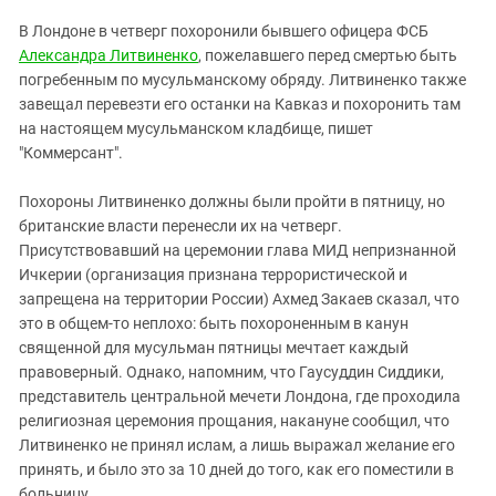
ЗАСТАВЛЯЕТ
Дагестан
В Лондоне в четверг похоронили бывшего офицера ФСБ
КАВКАЗ ЗА ПАЛЕСТИНУ
Ингушетия
Александра Литвиненко
, пожелавшего перед смертью быть
ИНАКОМЫСЛИЕ В ЧЕЧНЕ
погребенным по мусульманскому обряду. Литвиненко также
Кабардино-Балкария
ПРЕСЛЕДОВАНИЕ АКТИВИСТОВ
завещал перевезти его останки на Кавказ и похоронить там
МОБИЛИЗАЦИЯ И ПРОТЕСТЫ
Калмыкия
на настоящем мусульманском кладбище, пишет
"Коммерсант".
Карачаево-Черкесия
Краснодарский край
Похороны Литвиненко должны были пройти в пятницу, но
Нагорный Карабах
британские власти перенесли их на четверг.
Присутствовавший на церемонии глава МИД непризнанной
Российская Федерация
Ичкерии (организация признана террористической и
Ростовская область
запрещена на территории России) Ахмед Закаев сказал, что
это в общем-то неплохо: быть похороненным в канун
Северная Осетия - Алания
священной для мусульман пятницы мечтает каждый
СКФО
правоверный. Однако, напомним, что Гаусуддин Сиддики,
представитель центральной мечети Лондона, где проходила
Ставропольский край
религиозная церемония прощания, накануне сообщил, что
Чечня
Литвиненко не принял ислам, а лишь выражал желание его
Южная Осетия
принять, и было это за 10 дней до того, как его поместили в
больницу.