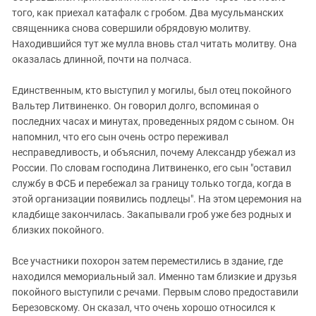
того, как приехал катафалк с гробом. Два мусульманских
священника снова совершили обрядовую молитву.
Находившийся тут же мулла вновь стал читать молитву. Она
оказалась длинной, почти на полчаса.
Единственным, кто выступил у могилы, был отец покойного
Вальтер Литвиненко. Он говорил долго, вспоминая о
последних часах и минутах, проведенных рядом с сыном. Он
напомнил, что его сын очень остро переживал
несправедливость, и объяснил, почему Александр убежал из
России. По словам господина Литвиненко, его сын "оставил
службу в ФСБ и перебежал за границу только тогда, когда в
этой организации появились подлецы". На этом церемония на
кладбище закончилась. Закапывали гроб уже без родных и
близких покойного.
Все участники похорон затем переместились в здание, где
находился мемориальный зал. Именно там близкие и друзья
покойного выступили с речами. Первым слово предоставили
Березовскому. Он сказал, что очень хорошо относился к