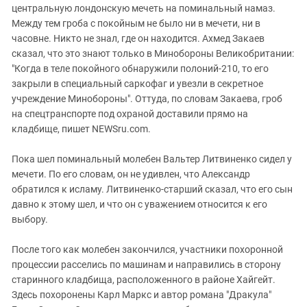
центральную лондонскую мечеть на поминальный намаз.
Между тем гроба с покойным не было ни в мечети, ни в
часовне. Никто не знал, где он находится. Ахмед Закаев
сказал, что это знают только в Минобороны Великобритании:
"Когда в теле покойного обнаружили полоний-210, то его
закрыли в специальный саркофаг и увезли в секретное
учреждение Минобороны". Оттуда, по словам Закаева, гроб
на спецтранспорте под охраной доставили прямо на
кладбище, пишет NEWSru.com.
Пока шел поминальный молебен Вальтер Литвиненко сидел у
мечети. По его словам, он не удивлен, что Александр
обратился к исламу. Литвиненко-старший сказал, что его сын
давно к этому шел, и что он с уважением относится к его
выбору.
После того как молебен закончился, участники похоронной
процессии расселись по машинам и направились в сторону
старинного кладбища, расположенного в районе Хайгейт.
Здесь похоронены Карл Маркс и автор романа "Дракула"