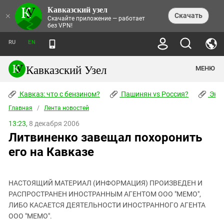
Кавказский узел
НОВОСТИ
×
Скачать
Скачайте приложение — работает
без VPN!
ЛЕНТА НОВОСТЕЙ
ТЕМЫ
ХРОНИКИ
RU
EN
ПРАВА ЧЕЛОВЕКА
ДАЙДЖЕСТ СМИ
ТРЕНДЫ
ПРЕСТУПНОСТЬ
АНОНСЫ СОБЫТИЙ
Кавказский Узел
МЕНЮ
КАВКАЗ: ЧТО С БЕНЗИНОМ?
КУЛЬТУРА
АНАЛИТИКА
ПАШИНЯН VS РОССИЯ?
КОНФЛИКТЫ
СТАТЬИ
Кавказ: что с бензином?
ЧЕРКЕССКИЙ ВОПРОС
Пашинян vs Россия?
Экок
ПОЛИТИКА
ЭНЦИКЛОПЕДИЯ
ДОКЛАДЫ
МИФЫ И ПРАВДА О ПОБЕДЕ
ОБЩЕСТВО
Главная
Абхазия
/
Лента новостей
СПРАВОЧНИК
ПУБЛИЦИСТИКА
СТАЛИНСКИЕ ДЕПОРТАЦИИ
ПРИРОДА И ЭКОЛОГИЯ
ФОРУМ
13:23,
8 декабря 2006
Аджария
ПЕРСОНАЛИИ
ИНТЕРВЬЮ
ЭКОКАТАСТРОФА НА КУБАНИ
ПРОИСШЕСТВИЯ
Литвиненко завещал похоронить
КНИЖНАЯ ПОЛКА
Адыгея
СЕВЕРНЫЙ КАВКАЗ - СТАТИСТИКА
НАВОДНЕНИЕ НА СЕВЕРНОМ КАВКАЗЕ
БЛОГИ
ЭКОНОМИКА
ЖЕРТВ
его на Кавказе
НОРМАТИВНЫЕ АКТЫ
КРУШЕНИЕ СВЯЗЕЙ БАКУ И МОСКВЫ
Азербайджан
ТУРИЗМ
ДОКУМЕНТЫ ОРГАНИЗАЦИЙ
ВИДЕО
ИРАН: ВОЙНА РЯДОМ
Армения
ПОЛИТКОВСКАЯ И ЭСТЕМИРОВА
НАСТОЯЩИЙ МАТЕРИАЛ (ИНФОРМАЦИЯ) ПРОИЗВЕДЕН И
Астраханская область
ФОТОАЛЬБОМЫ
БОРЬБА КАДЫРОВА С
РАСПРОСТРАНЕН ИНОСТРАННЫМ АГЕНТОМ ООО "МЕМО",
ЯНГУЛБАЕВЫМИ
Волгоградская область
ЛИБО КАСАЕТСЯ ДЕЯТЕЛЬНОСТИ ИНОСТРАННОГО АГЕНТА
ГРУЗИЯ: ПРОТЕСТЫ ПОСЛЕ ВЫБОРОВ
ПОГОДА
ООО "МЕМО".
Грузия
КОГО КАВКАЗ ИЗВИНЯТЬСЯ