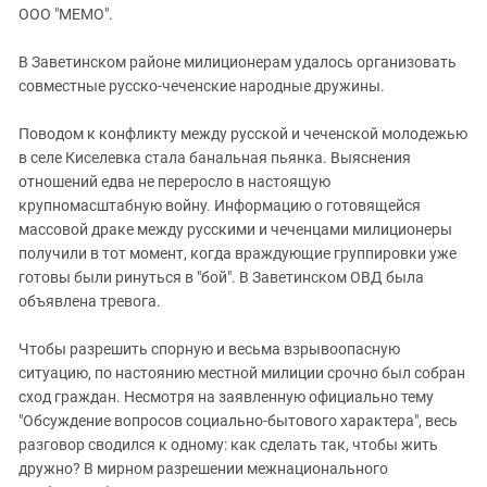
ЗАСТАВЛЯЕТ
ООО "МЕМО".
Дагестан
КАВКАЗ ЗА ПАЛЕСТИНУ
Ингушетия
ИНАКОМЫСЛИЕ В ЧЕЧНЕ
В Заветинском районе милиционерам удалось организовать
совместные русско-чеченские народные дружины.
Кабардино-Балкария
ПРЕСЛЕДОВАНИЕ АКТИВИСТОВ
МОБИЛИЗАЦИЯ И ПРОТЕСТЫ
Калмыкия
Поводом к конфликту между русской и чеченской молодежью
Карачаево-Черкесия
в селе Киселевка стала банальная пьянка. Выяснения
отношений едва не переросло в настоящую
Краснодарский край
крупномасштабную войну. Информацию о готовящейся
Нагорный Карабах
массовой драке между русскими и чеченцами милиционеры
получили в тот момент, когда враждующие группировки уже
Российская Федерация
готовы были ринуться в "бой". В Заветинском ОВД была
Ростовская область
объявлена тревога.
Северная Осетия - Алания
Чтобы разрешить спорную и весьма взрывоопасную
СКФО
ситуацию, по настоянию местной милиции срочно был собран
Ставропольский край
сход граждан. Несмотря на заявленную официально тему
"Обсуждение вопросов социально-бытового характера", весь
Чечня
разговор сводился к одному: как сделать так, чтобы жить
Южная Осетия
дружно? В мирном разрешении межнационального