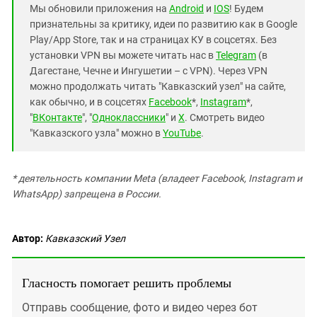
Мы обновили приложения на
Android
и
IOS
! Будем
признательны за критику, идеи по развитию как в Google
Play/App Store, так и на страницах КУ в соцсетях. Без
установки VPN вы можете читать нас в
Telegram
(в
Дагестане, Чечне и Ингушетии – с VPN). Через VPN
можно продолжать читать "Кавказский узел" на сайте,
как обычно, и в соцсетях
Facebook
*,
Instagram
*,
"
ВКонтакте
", "
Одноклассники
" и
X
. Смотреть видео
"Кавказского узла" можно в
YouTube
.
* деятельность компании Meta (владеет Facebook, Instagram и
WhatsApp) запрещена в России.
Автор:
Кавказский Узел
Гласность помогает решить проблемы
Отправь сообщение, фото и видео через бот