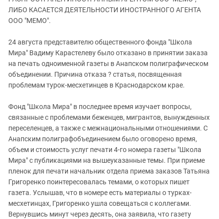
ЗАСТАВЛЯЕТ
Дагестан
ЛИБО КАСАЕТСЯ ДЕЯТЕЛЬНОСТИ ИНОСТРАННОГО АГЕНТА
КАВКАЗ ЗА ПАЛЕСТИНУ
ООО "МЕМО".
Ингушетия
ИНАКОМЫСЛИЕ В ЧЕЧНЕ
Кабардино-Балкария
ПРЕСЛЕДОВАНИЕ АКТИВИСТОВ
24 августа представителю общественного фонда "Школа
МОБИЛИЗАЦИЯ И ПРОТЕСТЫ
Мира" Вадиму Карастелеву было отказано в принятии заказа
Калмыкия
на печать одноименной газеты в Анапском полиграфическом
Карачаево-Черкесия
объединении. Причина отказа ? статья, посвященная
Краснодарский край
проблемам турок-месхетинцев в Краснодарском крае.
Нагорный Карабах
Фонд "Школа Мира" в последнее время изучает вопросы,
Российская Федерация
связанные с проблемами беженцев, мигрантов, вынужденных
переселенцев, а также с межнациональными отношениями. С
Ростовская область
Анапским полиграфобъединением было оговорено время,
Северная Осетия - Алания
объем и стоимость услуг печати 4-го номера газеты "Школа
СКФО
Мира" с публикациями на вышеуказанные темы. При приеме
пленок для печати начальник отдела приема заказов Татьяна
Ставропольский край
Григоренко поинтересовалась темами, о которых пишет
Чечня
газета. Услышав, что в номере есть материалы о турках-
месхетинцах, Григоренко ушла совещаться с коллегами.
Южная Осетия
Вернувшись минут через десять, она заявила, что газету