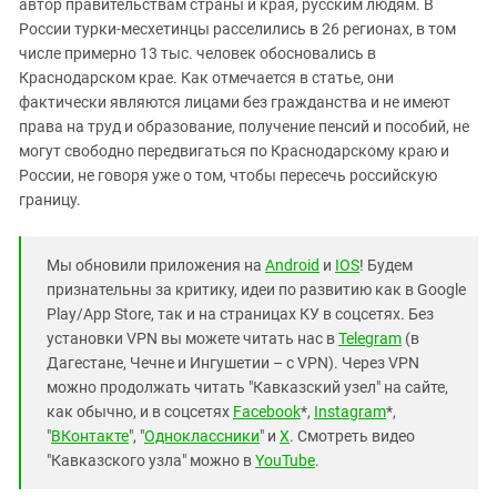
автор правительствам страны и края, русским людям. В
России турки-месхетинцы расселились в 26 регионах, в том
числе примерно 13 тыс. человек обосновались в
Краснодарском крае. Как отмечается в статье, они
фактически являются лицами без гражданства и не имеют
права на труд и образование, получение пенсий и пособий, не
могут свободно передвигаться по Краснодарскому краю и
России, не говоря уже о том, чтобы пересечь российскую
границу.
Мы обновили приложения на
Android
и
IOS
! Будем
признательны за критику, идеи по развитию как в Google
Play/App Store, так и на страницах КУ в соцсетях. Без
установки VPN вы можете читать нас в
Telegram
(в
Дагестане, Чечне и Ингушетии – с VPN). Через VPN
можно продолжать читать "Кавказский узел" на сайте,
как обычно, и в соцсетях
Facebook
*,
Instagram
*,
"
ВКонтакте
", "
Одноклассники
" и
X
. Смотреть видео
"Кавказского узла" можно в
YouTube
.