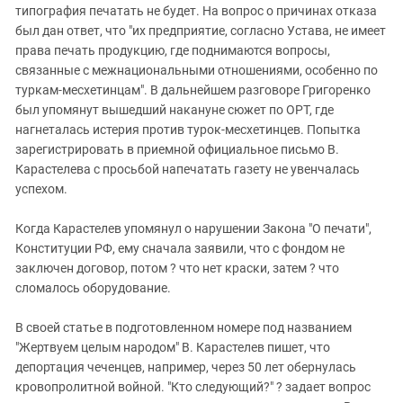
Южный Кавказ
типография печатать не будет. На вопрос о причинах отказа
был дан ответ, что "их предприятие, согласно Устава, не имеет
ЮФО
права печать продукцию, где поднимаются вопросы,
связанные с межнациональными отношениями, особенно по
туркам-месхетинцам". В дальнейшем разговоре Григоренко
был упомянут вышедший накануне сюжет по ОРТ, где
нагнеталась истерия против турок-месхетинцев. Попытка
зарегистрировать в приемной официальное письмо В.
Карастелева с просьбой напечатать газету не увенчалась
успехом.
Когда Карастелев упомянул о нарушении Закона "О печати",
Конституции РФ, ему сначала заявили, что с фондом не
заключен договор, потом ? что нет краски, затем ? что
сломалось оборудование.
В своей статье в подготовленном номере под названием
"Жертвуем целым народом" В. Карастелев пишет, что
депортация чеченцев, например, через 50 лет обернулась
кровопролитной войной. "Кто следующий?" ? задает вопрос