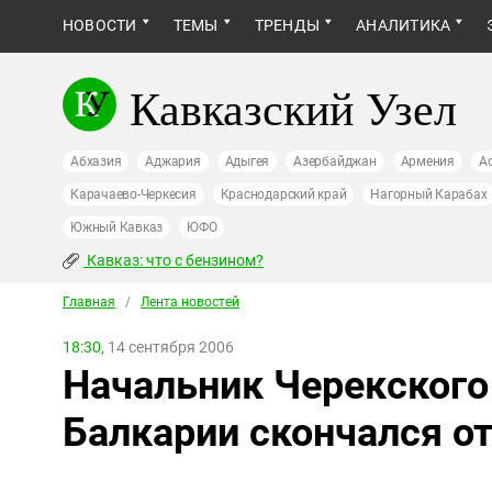
НОВОСТИ
ТЕМЫ
ТРЕНДЫ
АНАЛИТИКА
Кавказский Узел
Абхазия
Аджария
Адыгея
Азербайджан
Армения
А
Карачаево-Черкесия
Краснодарский край
Нагорный Карабах
Южный Кавказ
ЮФО
Кавказ: что с бензином?
Главная
/
Лента новостей
18:30,
14 сентября 2006
Начальник Черекского
Балкарии скончался от