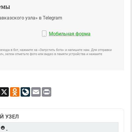
емы
авказского узла» в Telegram
Мобильная форма
ехода в бот, нажмите на «Запустить бота» и напишите нам. Для отправки
», затем отметьте фото или видео в памяти устройства и нажмите
App
Viber
X
Odnoklassniki
LiveJournal
Email
Print
Й УЗЕЛ