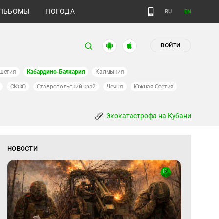
ЛЬБОМЫ
ПОГОДА
RU
EN
ВОЙТИ
шетия
Кабардино-Балкария
Калмыкия
СКФО
Ставропольский край
Чечня
Южная Осетия
Экокатастрофа на Кубани
НОВОСТИ