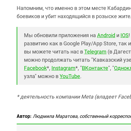
Напомним, что именно в этом месте Кабарди
боевиков и убит находящийся в розыске жите
Мы обновили приложения на
Android
и
IOS
развитию как в Google Play/App Store, так 
вы можете читать нас в
Telegram
(в Дагест
можно продолжать читать "Кавказский узел"
Facebook
*,
Instagram
*, "
ВКонтакте
", "
Однок
узла" можно в
YouTube
.
* деятельность компании Meta (владеет Faceb
Автор:
Людмила Маратова, собственный корреспо