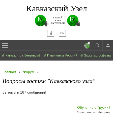
Кавказский Узел
СКАЧАЙ
КУзел
НА ТЕЛЕФОН
EN
Кавказ: что с бензином?
Пашинян vs Россия?
Экокатастрофа на 
Главная
/
Форум
/
Вопросы гостям "Кавказского узла"
62 темы и 187 сообщений
Обучение в Грузии?
Последнее сообщение: