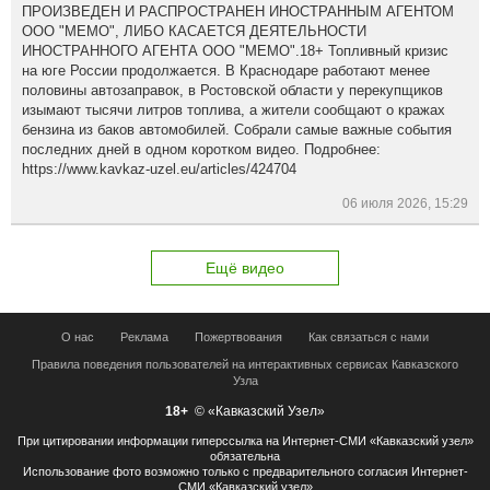
ПРОИЗВЕДЕН И РАСПРОСТРАНЕН ИНОСТРАННЫМ АГЕНТОМ
ООО "МЕМО", ЛИБО КАСАЕТСЯ ДЕЯТЕЛЬНОСТИ
ИНОСТРАННОГО АГЕНТА ООО "МЕМО".18+ Топливный кризис
на юге России продолжается. В Краснодаре работают менее
половины автозаправок, в Ростовской области у перекупщиков
изымают тысячи литров топлива, а жители сообщают о кражах
бензина из баков автомобилей. Собрали самые важные события
последних дней в одном коротком видео. Подробнее:
https://www.kavkaz-uzel.eu/articles/424704
06 июля 2026, 15:29
Ещё видео
О нас
Реклама
Пожертвования
Как связаться с нами
Правила поведения пользователей на интерактивных сервисах Кавказского
Узла
18+
© «Кавказский Узел»
При цитировании информации гиперссылка на Интернет-СМИ «Кавказский узел»
обязательна
Использование фото возможно только с предварительного согласия Интернет-
СМИ «Кавказский узел»