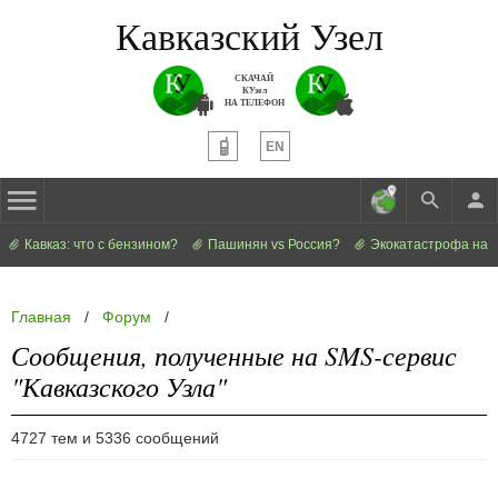
Кавказский Узел
СКАЧАЙ
КУзел
НА ТЕЛЕФОН
EN
Кавказ: что с бензином?
Пашинян vs Россия?
Экокатастрофа на 
Главная
/
Форум
/
Сообщения, полученные на SMS-сервис
"Кавказского Узла"
4727 тем и 5336 сообщений