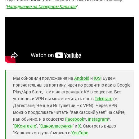
"
Наводнение на Северном Кавказе
".
Мы обновили приложения на
Android
и
IOS
! Будем
признательны за критику, идеи по развитию как в Google
Play/App Store, так и на страницах КУ в соцсетях. Без
установки VPN вы можете читать нас в
Telegram
(в
Дагестане, Чечне и Ингушетии – с VPN). Через VPN
можно продолжать читать "Кавказский узел" на сайте,
как обычно, и в соцсетях
Facebook
*,
Instagram
*,
"
ВКонтакте
", "
Одноклассники
" и
X
. Смотреть видео
"Кавказского узла" можно в
YouTube
.