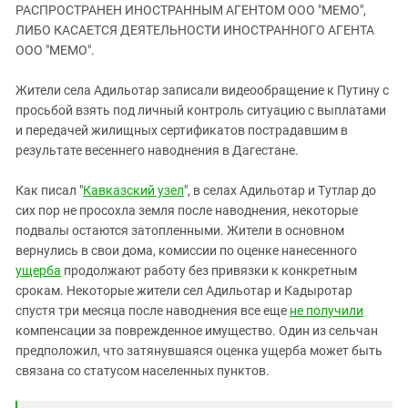
ЗАСТАВЛЯЕТ
РАСПРОСТРАНЕН ИНОСТРАННЫМ АГЕНТОМ ООО "МЕМО",
Дагестан
КАВКАЗ ЗА ПАЛЕСТИНУ
ЛИБО КАСАЕТСЯ ДЕЯТЕЛЬНОСТИ ИНОСТРАННОГО АГЕНТА
Ингушетия
ООО "МЕМО".
ИНАКОМЫСЛИЕ В ЧЕЧНЕ
Кабардино-Балкария
ПРЕСЛЕДОВАНИЕ АКТИВИСТОВ
Жители села Адильотар записали видеообращение к Путину с
МОБИЛИЗАЦИЯ И ПРОТЕСТЫ
Калмыкия
просьбой взять под личный контроль ситуацию с выплатами
Карачаево-Черкесия
и передачей жилищных сертификатов пострадавшим в
результате весеннего наводнения в Дагестане.
Краснодарский край
Нагорный Карабах
Как писал "
Кавказский узел
", в селах Адильотар и Тутлар до
сих пор не просохла земля после наводнения, некоторые
Российская Федерация
подвалы остаются затопленными. Жители в основном
Ростовская область
вернулись в свои дома, комиссии по оценке нанесенного
Северная Осетия - Алания
ущерба
продолжают работу без привязки к конкретным
срокам. Некоторые жители сел Адильотар и Кадыротар
СКФО
спустя три месяца после наводнения все еще
не получили
Ставропольский край
компенсации за поврежденное имущество. Один из сельчан
предположил, что затянувшаяся оценка ущерба может быть
Чечня
связана со статусом населенных пунктов.
Южная Осетия