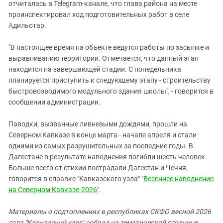
отчиталась в Telegram-канале, что глава района на месте
проинспектировал ход подготовительных работ в селе
Адильотар.
"В настоящее время на объекте ведутся работы по засыпке и
выравниванию территории. Отмечается, что данный этап
находится на завершающей стадии. С понедельника
планируется приступить к следующему этапу - строительству
быстровозводимого модульного здания школы", - говорится в
сообщении администрации.
Паводки, вызванные ливневыми дождями, прошли на
Северном Кавказе в конце марта - начале апреля и стали
одними из самых разрушительных за последние годы. В
Дагестане в результате наводнения погибли шесть человек.
Больше всего от стихии пострадали Дагестан и Чечня,
говорится в справке "Кавказского узла" "
Весеннее наводнение
на Северном Кавказе-2026
".
Материалы о подтоплениях в республиках СКФО весной 2026
года "Кавказский узел" собрал на тематической странице