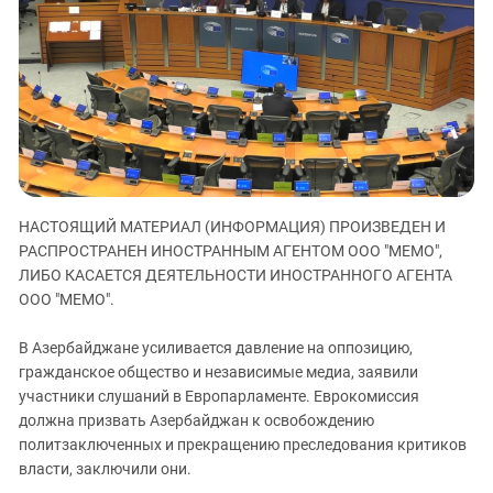
ЗАСТАВЛЯЕТ
Дагестан
КАВКАЗ ЗА ПАЛЕСТИНУ
Ингушетия
ИНАКОМЫСЛИЕ В ЧЕЧНЕ
Кабардино-Балкария
ПРЕСЛЕДОВАНИЕ АКТИВИСТОВ
МОБИЛИЗАЦИЯ И ПРОТЕСТЫ
Калмыкия
Карачаево-Черкесия
Краснодарский край
Нагорный Карабах
НАСТОЯЩИЙ МАТЕРИАЛ (ИНФОРМАЦИЯ) ПРОИЗВЕДЕН И
РАСПРОСТРАНЕН ИНОСТРАННЫМ АГЕНТОМ ООО "МЕМО",
Российская Федерация
ЛИБО КАСАЕТСЯ ДЕЯТЕЛЬНОСТИ ИНОСТРАННОГО АГЕНТА
Ростовская область
ООО "МЕМО".
Северная Осетия - Алания
В Азербайджане усиливается давление на оппозицию,
СКФО
гражданское общество и независимые медиа, заявили
Ставропольский край
участники слушаний в Европарламенте. Еврокомиссия
должна призвать Азербайджан к освобождению
Чечня
политзаключенных и прекращению преследования критиков
Южная Осетия
власти, заключили они.