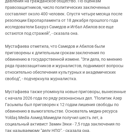
давления на гражданское общество. По оценкам
правозащитников, число политических заключенных
составляет около 400 человек. Спустя четыре месяца после
резолюции Европарламента от 18 декабря прошлого года
исследователи Бахруз Самедов и Игбал Абилов все еще
остаются под стражей", - сказала она.
Мустафаева отметила, что Самедов и Абилов были
приговорены к длительным срокам заключения по
обвинению в государственной измене. "Эти дела, по мнению
ряда правозащитников и журналистов, поднимают вопросы
относительно обеспечения культурных и академических
свобод", - подчеркнула журналистка.
Мустафаева также упомянула новые приговоры, вынесенные
с начала 2026 года по ряду резонансных дел. "Политик Азер
Гасымлы был приговорен к 12 годам лишения свободы по
обвинению в вымогательстве. Основатель медиа-ресурса
Yoldaş Media Ахмед Мамедли получил шесть лет, а
социальный активист Замин Зяки - 7,5 года заключения по
так называемому "делу НПО", - сказала она.