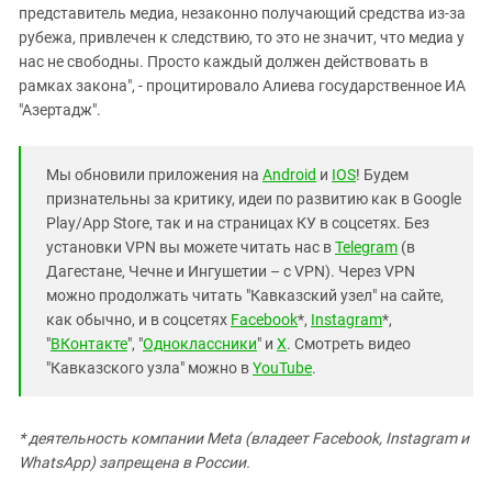
представитель медиа, незаконно получающий средства из-за
рубежа, привлечен к следствию, то это не значит, что медиа у
нас не свободны. Просто каждый должен действовать в
рамках закона", - процитировало Алиева государственное ИА
"Азертадж".
Мы обновили приложения на
Android
и
IOS
! Будем
признательны за критику, идеи по развитию как в Google
Play/App Store, так и на страницах КУ в соцсетях. Без
установки VPN вы можете читать нас в
Telegram
(в
Дагестане, Чечне и Ингушетии – с VPN). Через VPN
можно продолжать читать "Кавказский узел" на сайте,
как обычно, и в соцсетях
Facebook
*,
Instagram
*,
"
ВКонтакте
", "
Одноклассники
" и
X
. Смотреть видео
"Кавказского узла" можно в
YouTube
.
* деятельность компании Meta (владеет Facebook, Instagram и
WhatsApp) запрещена в России.