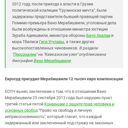
2012 году, после прихода к власти в Грузии
политической коалиции "Грузинская мечта", были
задержаны представители бывшей правящей партии.
Помимо премьера Вано Мерабишвили, уголовные дела
были возбуждены в отношении министра юстиции
Зураба Адеишвили, министра обороны
Бачо Ахалаи
и
мэра Тбилиси
Гиги Угулавы
, а также других
высокопоставленных чиновников.
В разделе
"
Персоналии
" на "Кавказском узел" опубликована
биография
Вано Мерабишвили
.
Евросуд присудил Мерабишвили 12 тысяч евро компенсации
ЕСПЧ вынес заключение о том, что в отношении Вано
Мерабишвили 25 сентября 2013 года был нарушен пункт
третий статьи пятой
Конвенции о защите прав человека и
основных свобод
"Право на свободу и личную
неприкосновенность", который гласит, что каждый
задержанный или заключенный под стражу на законных