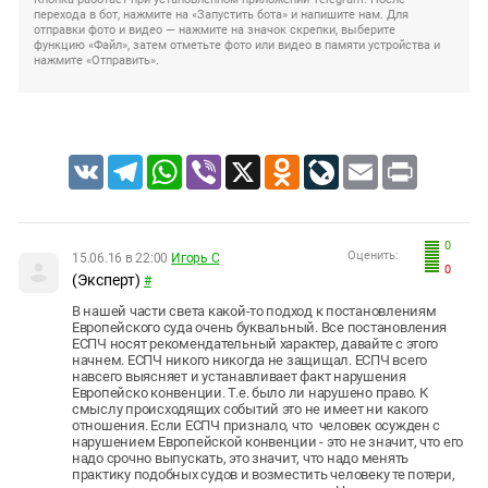
перехода в бот, нажмите на «Запустить бота» и напишите нам. Для
отправки фото и видео — нажмите на значок скрепки, выберите
функцию «Файл», затем отметьте фото или видео в памяти устройства и
нажмите «Отправить».
VK
Telegram
WhatsApp
Viber
X
Odnoklassniki
LiveJournal
Email
Print
0
Оценить:
15.06.16 в 22:00
Игорь С
0
(Эксперт)
#
В нашей части света какой-то подход к постановлениям
Европейского суда очень буквальный. Все постановления
ЕСПЧ носят рекомендательный характер, давайте с этого
начнем. ЕСПЧ никого никогда не защищал. ЕСПЧ всего
навсего выясняет и устанавливает факт нарушения
Европейско конвенции. Т.е. было ли нарушено право. К
смыслу происходящих событий это не имеет ни какого
отношения. Если ЕСПЧ признало, что человек осужден с
нарушением Европейской конвенции - это не значит, что его
надо срочно выпускать, это значит, что надо менять
практику подобных судов и возместить человеку те потери,