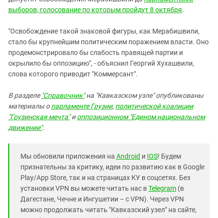
выборов, голосование по которым пройдут 8 октября
.
"Освобождение такой знаковой фигуры, как Мерабишвили,
стало бы крупнейшим политическим поражением власти. Оно
продемонстрировало бы слабость правящей партии и
окрылило бы оппозицию", - объяснил Георгий Хухашвили,
слова которого приводит "Коммерсант".
В разделе
"Справочник"
на "Кавказском узле" опубликованы
материалы о
парламенте Грузии
,
политической коалиции
"Грузинская мечта"
и
оппозиционном "Едином национальном
движении"
.
Мы обновили приложения на
Android
и
IOS
! Будем
признательны за критику, идеи по развитию как в Google
Play/App Store, так и на страницах КУ в соцсетях. Без
установки VPN вы можете читать нас в
Telegram
(в
Дагестане, Чечне и Ингушетии – с VPN). Через VPN
можно продолжать читать "Кавказский узел" на сайте,