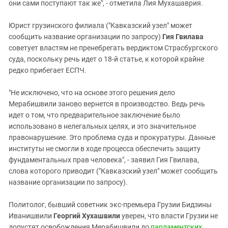
они сами поступают так же", - отметила Лия Мухашаврия.
Юрист грузинского филиала ("Кавказский узел" может
сообщить название организации по запросу)
Гия Гвилава
советует властям не пренебрегать вердиктом Страсбургского
суда, поскольку речь идет о 18-й статье, к которой крайне
редко прибегает ЕСПЧ.
"Не исключено, что на основе этого решения дело
Мерабишвили заново вернется в производство. Ведь речь
идет о том, что предварительное заключение было
использовано в нелегальных целях, и это значительное
правонарушение. Это проблема суда и прокуратуры. Данные
институты не смогли в ходе процесса обеспечить защиту
фундаментальных прав человека", - заявил Гия Гвилава,
слова которого приводит ("Кавказский узел" может сообщить
название организации по запросу).
Политолог, бывший советник экс-премьера Грузии Бидзины
Иванишвили
Георгий Хухашвили
уверен, что власти Грузии не
допустят освобождения Мерабишвили до
парламентских