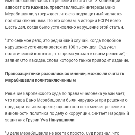
Именно основываясь на решении по статье 18 Конвенции
адвокат
Ото Кахидзе
, представляющий интересы Вано
Мерабишвили, утверждает, что его подзащитный является
политзаключенным. По его словам, в истории ЕСПЧ всего
шесть дел, когда было установлено нарушение этой статьи.
"Это седьмое дело, это редчайший случай, когда подобное
нарушение устанавливается из 100 тысяч дел. Суд учел
политический контекст, что прямо указал в своем решении", -
заявил Ото Кахидзе, слова которого также приводит издание.
Правозащитники разошлись во мнении, можно ли считать
Мерабишвили политзаключенным
Решение Европейского суда по правам человека указывает,
что права Вано Мерабишвили были нарушены при решении о
предварительном аресте, однако оно не отменяет решение о
виновности политика по делу о коррупции, считает Народный
защитник Грузии
Уча Нануашвили
.
"В деле Мерабишвили не все так просто. Суд признал, что