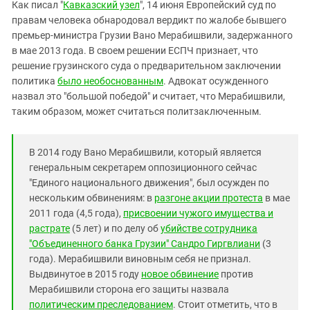
Южный Кавказ
Как писал "
Кавказский узел
", 14 июня Европейский суд по
правам человека обнародовал вердикт по жалобе бывшего
ЮФО
премьер-министра Грузии Вано Мерабишвили, задержанного
в мае 2013 года. В своем решении ЕСПЧ признает, что
решение грузинского суда о предварительном заключении
политика
было необоснованным
. Адвокат осужденного
назвал это "большой победой" и считает, что Мерабишвили,
таким образом, может считаться политзаключенным.
В 2014 году Вано Мерабишвили, который является
генеральным секретарем оппозиционного сейчас
"Единого национального движения", был осужден по
нескольким обвинениям: в
разгоне акции протеста
в мае
2011 года (4,5 года),
присвоении чужого имущества и
растрате
(5 лет) и по делу об
убийстве сотрудника
"Объединенного банка Грузии" Сандро Гиргвлиани
(3
года). Мерабишвили виновным себя не признал.
Выдвинутое в 2015 году
новое обвинение
против
Мерабишвили сторона его защиты назвала
политическим преследованием
. Стоит отметить, что в