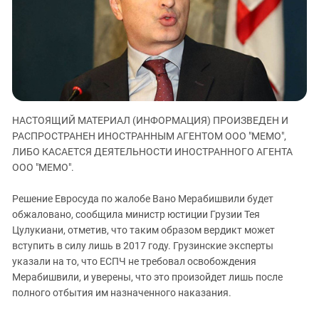
ЗАСТАВЛЯЕТ
Дагестан
КАВКАЗ ЗА ПАЛЕСТИНУ
Ингушетия
ИНАКОМЫСЛИЕ В ЧЕЧНЕ
Кабардино-Балкария
ПРЕСЛЕДОВАНИЕ АКТИВИСТОВ
МОБИЛИЗАЦИЯ И ПРОТЕСТЫ
Калмыкия
Карачаево-Черкесия
НАСТОЯЩИЙ МАТЕРИАЛ (ИНФОРМАЦИЯ) ПРОИЗВЕДЕН И
Краснодарский край
РАСПРОСТРАНЕН ИНОСТРАННЫМ АГЕНТОМ ООО "МЕМО",
Нагорный Карабах
ЛИБО КАСАЕТСЯ ДЕЯТЕЛЬНОСТИ ИНОСТРАННОГО АГЕНТА
Российская Федерация
ООО "МЕМО".
Ростовская область
Решение Евросуда по жалобе Вано Мерабишвили будет
Северная Осетия - Алания
обжаловано, сообщила министр юстиции Грузии Тея
Цулукиани, отметив, что таким образом вердикт может
СКФО
вступить в силу лишь в 2017 году. Грузинские эксперты
Ставропольский край
указали на то, что ЕСПЧ не требовал освобождения
Чечня
Мерабишвили, и уверены, что это произойдет лишь после
полного отбытия им назначенного наказания.
Южная Осетия