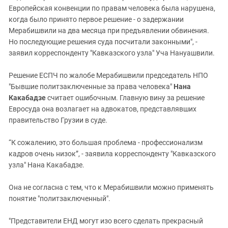
Европейская конвенции по правам человека была нарушена,
когда было принято первое решение - о задержании
Мерабишвили на два месяца при предъявлении обвинения.
Но последующие решения суда посчитали законными", -
заявил корреспонденту "Кавказского узла" Уча Нануашвили.
Решение ЕСПЧ по жалобе Мерабишвили председатель НПО
"Бывшие политзаключенные за права человека"
Нана
Какабадзе
считает ошибочным. Главную вину за решение
Евросуда она возлагает на адвокатов, представлявших
правительство Грузии в суде.
“К сожалению, это большая проблема - профессионализм
кадров очень низок”, - заявила корреспонденту "Кавказского
узла" Нана Какабадзе.
Она не согласна с тем, что к Мерабишвили можно применять
понятие "политзаключенный".
"Представители ЕНД могут изо всего сделать прекрасный