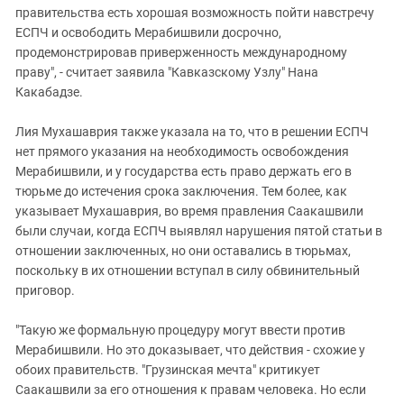
правительства есть хорошая возможность пойти навстречу
ЕСПЧ и освободить Мерабишвили досрочно,
продемонстрировав приверженность международному
праву", - считает заявила "Кавказскому Узлу" Нана
Какабадзе.
Лия Мухашаврия также указала на то, что в решении ЕСПЧ
нет прямого указания на необходимость освобождения
Мерабишвили, и у государства есть право держать его в
тюрьме до истечения срока заключения. Тем более, как
указывает Мухашаврия, во время правления Саакашвили
были случаи, когда ЕСПЧ выявлял нарушения пятой статьи в
отношении заключенных, но они оставались в тюрьмах,
поскольку в их отношении вступал в силу обвинительный
приговор.
"Такую же формальную процедуру могут ввести против
Мерабишвили. Но это доказывает, что действия - схожие у
обоих правительств. "Грузинская мечта" критикует
Саакашвили за его отношения к правам человека. Но если