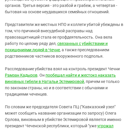
органов. Третья версия - это разбой и грабеж, а четвертая -
бытовая на основе неудавшихся семейных отношений.
Представители же местных НПО и коллеги убитой убеждены в
том, что причиной внесудебной расправы над
правозащитницей стала ее профдеятельность. Она вела
работу по целому ряду дел,
связанных с убийствами и
похищениями людей в Чечне
, а также преследованием
родственников частников вооруженного подполья.
Расследование убийства взял на контроль президент Чечни
Рамзан Кадыров
. Он
пообещал найти и жестоко наказать
виновных гибели в Натальи Эстемировой
, причем не только
по законам страны, но и в соответствии с обычаями и
традициями чеченцев.
По словам же председателя Совета ПЦ ("Кавказский узел"
может сообщить название организации по запросу) Олега
Орлова, виновным в убийстве Эстемировой является именно
президент Чеченской республики, который "уже
угрожал