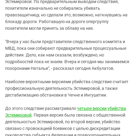
Южный Кавказ
Эстемировой. По предварительным выводам следствия,
похитители изначально не собирались убивать
ЮФО
правозащитницу, но сделали это, возможно, наткнувшись на
блокаду дороги. Работавшую на дороге опергруппу
похитители могли принять за облаву на них.
"Вчера у нас были представители следственного комитета и
МВД, пока они собирают предварительные процессуальные
действия. Дело, как нам сказали, возбуждено, но
подробностей пока не знаем. Вчера и сегодня мы занимаемся
похоронами Натальи", - рассказал сегодня Акбулатов.
Наиболее вероятными версиями убийства следствие считает
профессиональную деятельность Эстемировой, а также
дестабилизацию обстановки в Чечне и Ингушетии.
До этого следствие рассматривало
четыре версии убийства
Эстемировой
. Первая версия была связана с общественной
деятельностью Эстемировой, по второй версии, убийство
связано с провокацией боевиков с целью дискредитации
руководства субъекта федерации и правоохранительных