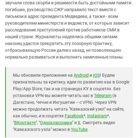
звучали слова скорби и решимости быть достойными памяти
погибших, руководство СЖР направило текст вместе с
письмом в адрес президента Медведева, а также - всем
руководителям министерств и ведомств, от которых зависит
расследование преступлений против работников СМИ в
нашей стране. Журналисты надеялись общими силами
наконец удастся прекратить эту позорную практику,
отбрасывающую России далеко назад, не позволяющею
нормально развиваться и выполнять намеченные планы.
Мы обновили приложения на
Android
и
IOS
! Будем
признательны за критику, идеи по развитию как в Google
Play/App Store, так и на страницах КУ в соцсетях. Без
установки VPN вы можете читать нас в
Telegram
(в
Дагестане, Чечне и Ингушетии – с VPN). Через VPN
можно продолжать читать "Кавказский узел" на сайте,
как обычно, и в соцсетях
Facebook
*,
Instagram
*,
"
ВКонтакте
", "
Одноклассники
" и
X
. Смотреть видео
"Кавказского узла" можно в
YouTube
.