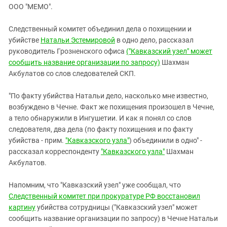
ЗАСТАВЛЯЕТ
ООО "МЕМО".
Дагестан
КАВКАЗ ЗА ПАЛЕСТИНУ
Ингушетия
ИНАКОМЫСЛИЕ В ЧЕЧНЕ
Следственный комитет объединил дела о похищении и
убийстве
Кабардино-Балкария
Натальи Эстемировой
в одно дело, рассказал
ПРЕСЛЕДОВАНИЕ АКТИВИСТОВ
руководитель Грозненского офиса
("Кавказский узел" может
МОБИЛИЗАЦИЯ И ПРОТЕСТЫ
Калмыкия
сообщить название организации по запросу)
Шахман
Карачаево-Черкесия
Акбулатов со слов следователей СКП.
Краснодарский край
"По факту убийства Натальи дело, насколько мне известно,
Нагорный Карабах
возбуждено в Чечне. Факт же похищения произошел в Чечне,
а тело обнаружили в Ингушетии. И как я понял со слов
Российская Федерация
следователя, два дела (по факту похищения и по факту
Ростовская область
убийства - прим.
"Кавказского узла"
) объединили в одно" -
Северная Осетия - Алания
рассказал корреспонденту
"Кавказского узла"
Шахман
Акбулатов.
СКФО
Ставропольский край
Напомним, что "Кавказский узел" уже сообщал, что
Следственный комитет при прокуратуре РФ восстановил
Чечня
картину
убийства сотрудницы ("Кавказский узел" может
Южная Осетия
сообщить название организации по запросу) в Чечне Натальи