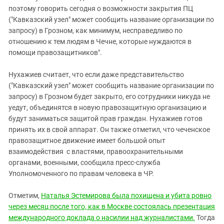
поэтому говорить сегодня о возможности закрытия ПЦ
("Кавказский узел" может сообщить название организации по
запросу) в Грозном, как минимум, несправедливо по
отношению к тем людям в Чечне, которые нуждаются в
помощи правозащитников".
Нухажиев считает, что если даже представительство
("Кавказский узел" может сообщить название организации по
запросу) в Грозном будет закрыто, его сотрудники никуда не
уедут, объединятся в новую правозащитную организацию и
будут заниматься защитой прав граждан. Нухажиев готов
принять их в свой аппарат. Он также отметил, что чеченское
правозащитное движение имеет большой опыт
взаимодействия с властями, правоохранительными
органами, военными, сообщила пресс-служба
Уполномоченного по правам человека в ЧР.
Отметим,
Наталья Эстемирова была похищена и убита ровно
через месяц после того, как в Москве состоялась презентация
международного доклада о насилии над журналистами.
Тогда