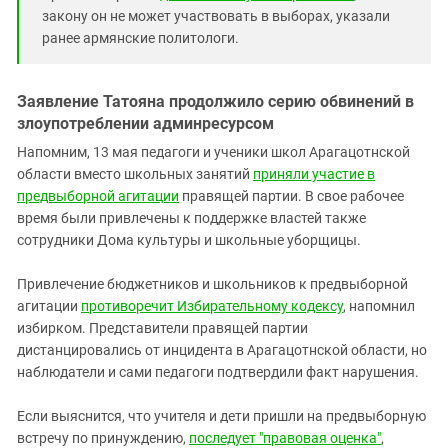
закону он не может участвовать в выборах, указали
ранее армянские политологи.
Заявление Татояна продолжило серию обвинений в
злоупотреблении админресурсом
Напомним, 13 мая педагоги и ученики школ Арагацотнской
области вместо школьных занятий
приняли участие в
предвыборной агитации
правящей партии. В свое рабочее
время были привлечены к поддержке властей также
сотрудники Дома культуры и школьные уборщицы.
Привлечение бюджетников и школьников к предвыборной
агитации
противоречит Избирательному кодексу
, напомнил
избирком. Представители правящей партии
дистанцировались от инцидента в Арагацотнской области, но
наблюдатели и сами педагоги подтвердили факт нарушения.
Если выяснится, что учителя и дети пришли на предвыборную
встречу по принуждению,
последует "правовая оценка"
,