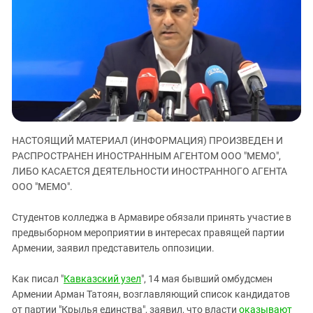
ЗАСТАВЛЯЕТ
Дагестан
КАВКАЗ ЗА ПАЛЕСТИНУ
Ингушетия
ИНАКОМЫСЛИЕ В ЧЕЧНЕ
Кабардино-Балкария
ПРЕСЛЕДОВАНИЕ АКТИВИСТОВ
МОБИЛИЗАЦИЯ И ПРОТЕСТЫ
Калмыкия
Карачаево-Черкесия
Краснодарский край
НАСТОЯЩИЙ МАТЕРИАЛ (ИНФОРМАЦИЯ) ПРОИЗВЕДЕН И
Нагорный Карабах
РАСПРОСТРАНЕН ИНОСТРАННЫМ АГЕНТОМ ООО "МЕМО",
Российская Федерация
ЛИБО КАСАЕТСЯ ДЕЯТЕЛЬНОСТИ ИНОСТРАННОГО АГЕНТА
Ростовская область
ООО "МЕМО".
Северная Осетия - Алания
Студентов колледжа в Армавире обязали принять участие в
СКФО
предвыборном мероприятии в интересах правящей партии
Армении, заявил представитель оппозиции.
Ставропольский край
Чечня
Как писал "
Кавказский узел
", 14 мая бывший омбудсмен
Южная Осетия
Армении Арман Татоян, возглавляющий список кандидатов
от партии "Крылья единства", заявил, что власти
оказывают