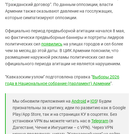
"Гражданский договор". По данным оппозиции, власти
Армении также оказывают давление на госслужащих,
которые симпатизируют оппозиции.
Официально период предвыборной агитации начался 8 мая,
но фактически предвыборные баннеры и портреты лидеров
политических сил
появились
на улицах городов и сел более
чем за месяц до этой даты. В ЦИК Армении пояснили, что
размещение наружной рекламы политических сил вне
официального периода агитации не является нарушением.
"Кавказским узлом" подготовлена справка "
Выборы 2026
года в Национальное собрание (парламент) Армении
".
Мы обновили приложения на
Android
и
IOS
! Будем
признательны за критику, идеи по развитию как в Google
Play/App Store, так и на страницах КУ в соцсетях. Без
установки VPN вы можете читать нас в
Telegram
(в
Дагестане, Чечне и Ингушетии – с VPN). Через VPN
можно продолжать читать "Кавказский узел" на сайте,