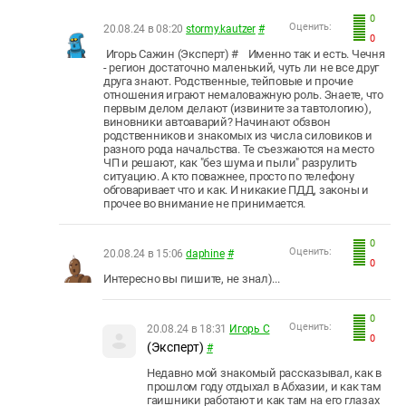
0
Оценить:
20.08.24 в 08:20
stormy.kautzer
#
0
Игорь Сажин (Эксперт) # Именно так и есть. Чечня
- регион достаточно маленький, чуть ли не все друг
друга знают. Родственные, тейповые и прочие
отношения играют немаловажную роль. Знаете, что
первым делом делают (извините за тавтологию),
виновники автоаварий? Начинают обзвон
родственников и знакомых из числа силовиков и
разного рода начальства. Те съезжаются на место
ЧП и решают, как "без шума и пыли" разрулить
ситуацию. А кто поважнее, просто по телефону
обговаривает что и как. И никакие ПДД, законы и
прочее во внимание не принимается.
0
Оценить:
20.08.24 в 15:06
daphine
#
0
Интересно вы пишите, не знал)...
0
Оценить:
20.08.24 в 18:31
Игорь С
0
(Эксперт)
#
Недавно мой знакомый рассказывал, как в
прошлом году отдыхал в Абхазии, и как там
гаишники работают и как там на его глазах