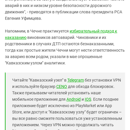
аварий в них и низком уровне безопасности дорожного
движения", - приводятся в публикации слова президента РСА
Евгения Уфимцева.
Напомним, в Чечне практикуется
избирательный подход к
наказанию
виновников автоаварий. Чиновники и их
родственники в случаях ДТП остаются безнаказанными,
тогда как простые жители Чечни могут нести ответственность
за аварию всем родом, указали в мае опрошенные
"Кавказским узлом" аналитики.
Читайте "Кавказский узел" в
Telegram
без установки VPN
и используйте браузер
CENO
для обхода блокировок.
Также призываем читателей установить наше
мобильное приложение для
Android
и
IOS
. Если позднее
приложение будет исключено из PlayMarket или App
Store, или доступ к "Кавказскому узлу" будет ограничен –
вы все равно сможете пользоваться уже установленным
приложением. Через VPN можно продолжать читать