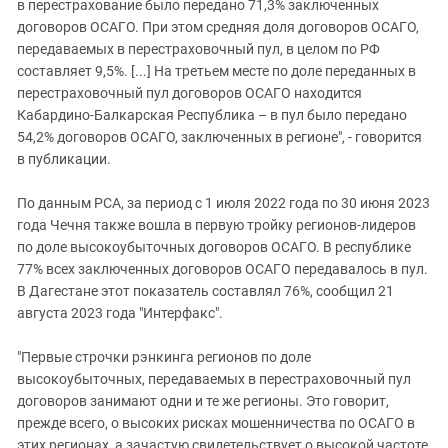
в перестрахование было передано 71,3% заключенных
договоров ОСАГО. При этом средняя доля договоров ОСАГО,
передаваемых в перестраховочный пул, в целом по РФ
составляет 9,5%. [...] На третьем месте по доле переданных в
перестраховочный пул договоров ОСАГО находится
Кабардино-Балкарская Республика – в пул было передано
54,2% договоров ОСАГО, заключенных в регионе", - говорится
в публикации.
По данным РСА, за период с 1 июля 2022 года по 30 июня 2023
года Чечня также вошла в первую тройку регионов-лидеров
по доле высокоубыточных договоров ОСАГО. В республике
77% всех заключенных договоров ОСАГО передавалось в пул.
В Дагестане этот показатель составлял 76%, сообщил 21
августа 2023 года "Интерфакс".
"Первые строчки рэнкинга регионов по доле
высокоубыточных, передаваемых в перестраховочный пул
договоров занимают одни и те же регионы. Это говорит,
прежде всего, о высоких рисках мошенничества по ОСАГО в
этих регионах, а зачастую свидетельствует о высокой частоте