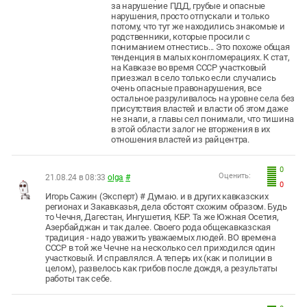
за нарушение ПДД, грубые и опасные
нарушения, просто отпускали и только
потому, что тут же находились знакомые и
родственники, которые просили с
пониманием отнестись... Это похоже общая
тенденция в малых конгломерациях. К стат,
на Кавказе во время СССР участковый
приезжал в село только если случались
очень опасные правонарушения, все
остальное разруливалось на уровне села без
присутствия властей и власти об этом даже
не знали, а главы сел понимали, что тишина
в этой области залог не вторжения в их
отношения властей из райцентра.
0
Оценить:
21.08.24 в 08:33
olga
#
0
Игорь Сажин (Эксперт) # Думаю. и в других кавказских
регионах и Закавказья, дела обстоят схожим образом. Будь
то Чечня, Дагестан, Ингушетия, КБР. Та же Южная Осетия,
Азербайджан и так далее. Своего рода общекавказская
традиция - надо уважить уважаемых людей. ВО времена
СССР в той же Чечне на несколько сел приходился один
участковый. И справлялся. А теперь их (как и полиции в
целом), развелось как грибов после дождя, а результаты
работы так себе.