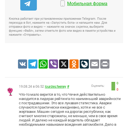
Мобильная форма
Кнопка работает при установленном приложении Telegram. После
перехода в бот, нажмите на «Запустить бота» и напишите нам. Для
отправки фото и видео — нажмите на значок скрепки, выберите
функцию «Файл», затем отметьте фото или видео в памяти устройства и
нажмите «Отправить».
VK
Telegram
WhatsApp
Viber
X
Odnoklassniki
LiveJournal
Email
Print
0
Оценить:
19.08.24 в 06:52
lourdes.feeney
#
0
Что-то мало верится в то, что Чечня действительно
находится в лидерах рейтинга по наименьшей аварийности
с пострадавшими. Это все лукавая статистика. Аварии
случаются практически ежедневно, хотя и не все с
жертвами. Машин сегодня на дорогах республики, как
считают многие старожилы, не меньше, чем в свое время
людей. И далеко не каждый водитель обладает
необходимыми навыками вождения автомобиля. Дело в