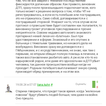
том, что не все аварии с тяжкими последствиями
фиксируются должным образом. Как правило, виновник
ДТП, сразу после произошедшего подключает всех, кого
только может к решению вопроса о том, чтобы ЧП не
регистрировалось, а если есть погибшие или пострадавшие,
это не отражалось. Само собой, договариваются и с
пострадавшей стороной. Упирают на то, что в случае если
протокол о происшествии будет составлен как полагается, то
виновнику грозит уголовное преследование и прочие
неприятности. Совсем недавно авто моего знакомого
протаранил некий лихач из «Блатных». Был при
удостоверении и в форме. Знакомый и его спутник в
больнице с тяжелыми травмами, но никакого дела не
возбуждено. Виновник сразу же договорился и с
ГАИшниками, и с их родственниками, не знаю, как там с
первыми, но вторым обещал полную помощь в лечении, а
также восстановлении разбитого авто. А уж если кто-то из
кадыровской родни, или даже его односельчан в ДТП убьет
человека, так данное происшествие вообще нигде не
проходит. Родным погибшего выплачивают энную сумму,
производят обряд примирения, и на этом все.
0
Оценить:
19.08.24 в 07:07
liana.kuhn
#
0
Старики говорили, что придет такое время. когда "железные
повозки" будут убивать людей больше, чем даже на войне.
Оно пришло.