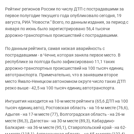
Южный Кавказ
Рейтинг регионов России по числу ДТП с пострадавшими за
ЮФО
первое полугодие текущего года опубликовало сегодня, 19
августа, РИА "Новости." Всего, по данным издания, за период с
января по июнь было зарегистрировано 56,4 тысячи
дорожно-транспортных происшествий с пострадавшими.
По данным рейтинга, самая низкая аварийность с
пострадавшими - в Чечне, которая заняла первое место. В
республике за полгода было зафиксировано 11,1 таких
дорожно-транспортных происшествий на 100 тысяч единиц
автотранспорта. Примечательно, что в занявшем второе
место Ямало-Ненецком автономном округе число таких ДТП
резко выше - 42,5 на 100 тысяч единиц автотранспорта.
Ингушетия находится на 10-м месте рейтинга (65,6 ДТП на 100
тысяч единиц авто), Ростовская область - на 16-м месте (76,6),
Адыгея - на 17-м месте (77), Волгоградская область - на 26-м
месте (86,3), Дагестан - на 30-м месте (89,3), Кабардино-
Балкария - на 36-м месте (95,1), Ставропольский край - на 62-
м месте (118,1), Астраханская область - на 65-м месте (122,4),