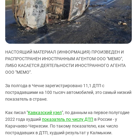
ЗАСТАВЛЯЕТ
Дагестан
КАВКАЗ ЗА ПАЛЕСТИНУ
Ингушетия
ИНАКОМЫСЛИЕ В ЧЕЧНЕ
Кабардино-Балкария
ПРЕСЛЕДОВАНИЕ АКТИВИСТОВ
МОБИЛИЗАЦИЯ И ПРОТЕСТЫ
Калмыкия
Карачаево-Черкесия
НАСТОЯЩИЙ МАТЕРИАЛ (ИНФОРМАЦИЯ) ПРОИЗВЕДЕН И
Краснодарский край
РАСПРОСТРАНЕН ИНОСТРАННЫМ АГЕНТОМ ООО "МЕМО",
Нагорный Карабах
ЛИБО КАСАЕТСЯ ДЕЯТЕЛЬНОСТИ ИНОСТРАННОГО АГЕНТА
Российская Федерация
ООО "МЕМО".
Ростовская область
За полгода в Чечне зарегистрировано 11,1 ДТП с
Северная Осетия - Алания
пострадавшими на 100 тысяч автомобилей, это самый низкий
показатель в стране.
СКФО
Ставропольский край
Как писал "
Кавказский узел
", по данным на первое полугодие
Чечня
2022 года худший
показатель по числу ДТП
в России - у
Карачаево-Черкесии. По такому показателю, как число
Южная Осетия
пострадавших в ДТП, худший результат у Калмыкии.