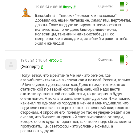
0
Оценить:
19.08.24 в 08:18
linsey
#
0
liana.kuhn # Теперь к "железным повозкам"
добавились еще и летающие. Самолеты, вертолеты,
дроны. Тоже люд утилизируют в неимоверных
количествах. То ли дело было раньше - кони,
колесницы, тачанки и никаких тебе ДТП со
смертельными исходами, или бомб и ракет с неба.
Жили же люди!
0
Оценить:
19.08.24 в 10:04
Игорь С
0
(Эксперт)
#
Получается, что в рейтинге Чечня - это регион, где
аварийность такая же высокая как и во всей России, только
в Чечне умеют договариваться. Дело в том, что вместе со
статистикой по аварийности официальной надо вести
статистику латентной аварийности, тогда картина будет
очень ясной. А пока эти заявления для дураков. Я же помню,
как ехал по одному из городов в Чечне и меня удивило, что
водитель выезжая на перекресток на зеленый озирался по
сторонам. Я спросил его, почему он так не уверено едет и он
сказал, что бывает на красный свет выскакивают люди,
которы очень куда-то торопятся, так что их надо обязательно
пропускать. Т.е. светофоры - это условные схемы, а
реальность другая.