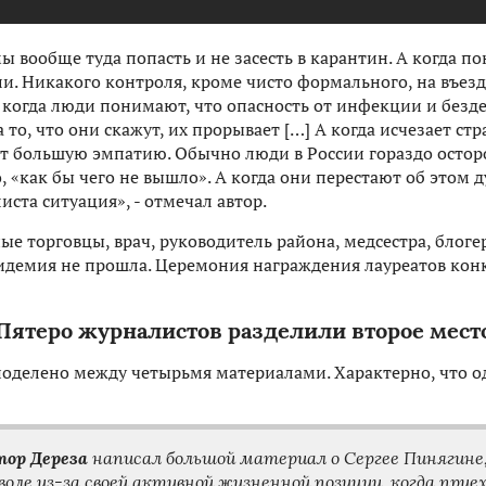
 вообще туда попасть и не засесть в карантин. А когда пон
ли. Никакого контроля, кроме чисто формального, на въезд
 когда люди понимают, что опасность от инфекции и безд
то, что они скажут, их прорывает […] А когда исчезает стр
т большую эмпатию. Обычно люди в России гораздо остор
, «как бы чего не вышло». А когда они перестают об этом 
ста ситуация», - отмечал автор.
е торговцы, врач, руководитель района, медсестра, блоге
демия не прошла. Церемония награждения лауреатов конк
Пятеро журналистов разделили второе мест
поделено между четырьмя материалами. Характерно, что оди
ор Дереза
написал большой материал о Сергее Пинягин
воле из-за своей активной жизненной позиции, когда прие