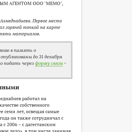
ЫМ АГЕНТОМ ООО "МЕМО",
 Ахмеднабиева. Первое место
ал горячей точкой на карте
 пяти материалов.
емию в память о
опубликованы до 31 декабря
но подать через
форму связи
-
анными
еднабиев работал на
 качестве собственного
е семи лет, освещая самые
 года он также сотрудничал с
а с 2006 – с дагестанским
ое дело», в том числе занимая