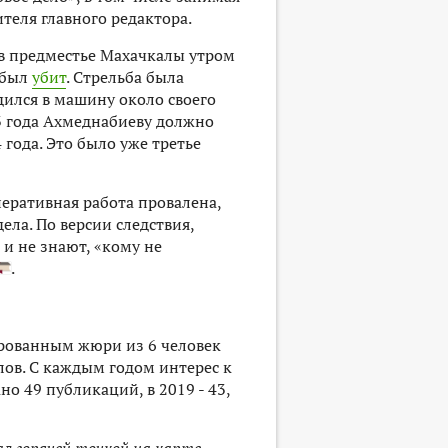
ителя главного редактора.
 в предместье Махачкалы утром
 был
убит
. Стрельба была
адился в машину около своего
13 года Ахмеднабиеву должно
 года. Это было уже третье
еративная работа провалена,
ла. По версии следствия,
 и не знают, «кому не
.
ированным жюри из 6 человек
лов. С каждым годом интерес к
о 49 публикаций, в 2019 - 43,