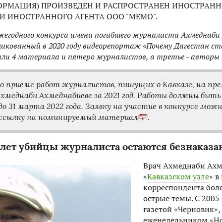
РМАЦИЯ) ПРОИЗВЕДЕН И РАСПРОСТРАНЕН ИНОСТРАНН
И ИНОСТРАННОГО АГЕНТА ООО "МЕМО".
ежегодного конкурса имени погибшего журналиста Ахмеднаби
бликованный в 2020 году видеорепортаж «Почему Дагестан ст
или 4 материала и пятеро журналистов, а третье - авторы
 о приеме работ журналистов, пишущих о Кавказе, на пр
меднаби Ахмеднабиеве за 2021 год. Работы должны быть 
до 31 марта 2022 года. Заявку на участие в конкурсе мож
ссылку на номинируемый материал
.
 лет убийцы журналиста остаются безнаказ
Врач Ахмеднаби Ахм
«
Кавказском узле
» в
корреспондента боле
острые темы. С 2005
газетой «Черновик», 
еженедельником «Нов