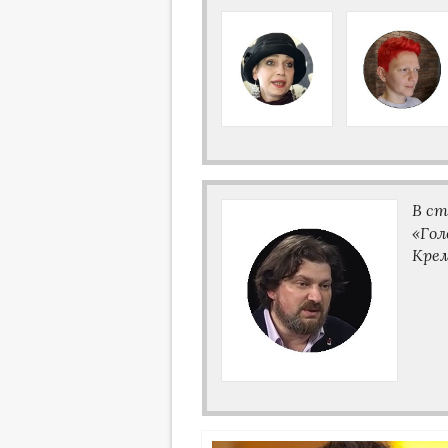
В ст
«Гол
Крем