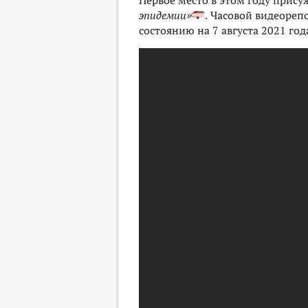
Первое место в этом году прис
эпидемии»
.
Часовой видеорепо
состоянию на 7
августа 2021 го