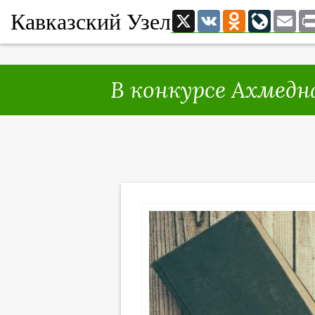
Кавказский Узел
X
VK
Odnoklassni
LiveJou
Ema
В конкурсе Ахмедн