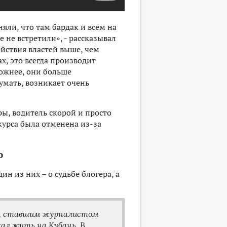
яли, что там бардак и всем на
е не встретили», - рассказывал
ействия властей выше, чем
ах, это всегда производит
ожнее, они больше
думать, возникает очень
ры, водитель скорой и просто
урса была отменена из-за
о
н из них – о судьбе блогера, а
е, ставшим журналистом
хал жить на Кубань. В