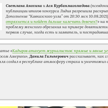
Светлана Анохина
Ася Курбанмагомедова
и
(
псевдон
публикации итогов конкурса Лидия разрешила раскрыт
Дополнение “Кавказского узла” от 20:30 мск 10.08.2021
отряхнется и пойдет дальше калечить девочек?
» на 
проблему женского обрезания на примере девятилет
первом случае, когда есть и заявитель, и пострадавша
атье «
Кадыров атакует журналистов: прямые и явные уг
Данила Гальперович
осом Америки»,
рассказывает, как гл
ля создал в республике атмосферу страха и уничтожил с