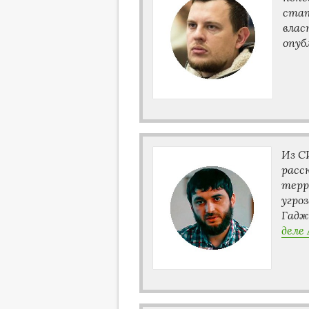
стат
влас
опуб
Из С
расс
терр
угро
Гадж
деле