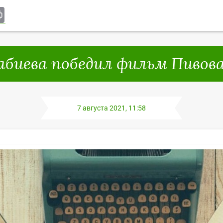
ki
rnal
il
Print
абиева победил фильм Пивов
7 августа 2021, 11:58