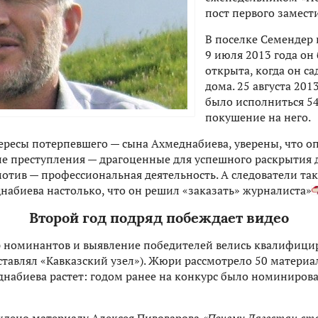
пост первого замест
В поселке Семендер
9 июля 2013 года он
открыта, когда он с
дома. 25 августа 20
было исполниться 54
покушение на него.
ресы потерпевшего — сына Ахмеднабиева, уверены, что оп
е преступления — драгоценные для успешного раскрытия де
мотив — профессиональная деятельность. А следователи так
абиева настолько, что он решил «заказать» журналиста»
Второй год подряд побеждает видео
р номинантов и выявление победителей велись квалифиц
тавлял «Кавказский узел»). Жюри рассмотрело 50 материа
абиева растет: годом ранее на конкурс было номинирован