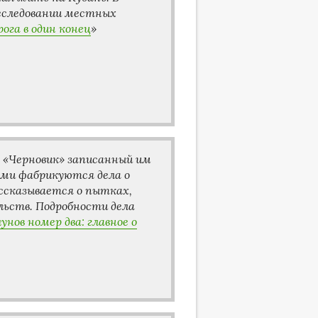
реследовании местных
рога в один конец
»
 «Черновик» записанный им
ями фабрикуются дела о
ассказывается о пытках,
льств.
Подробности дела
унов номер два: главное о