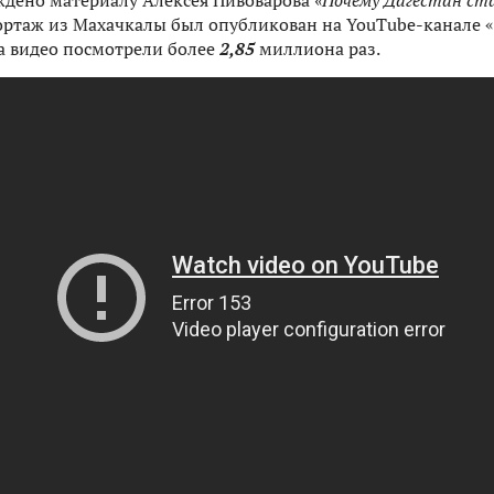
уждено материалу Алексея Пивоварова
«Почему Дагестан ста
ртаж из Махачкалы был опубликован на YouTube-канале «Р
да видео посмотрели более
2,85
миллиона раз.