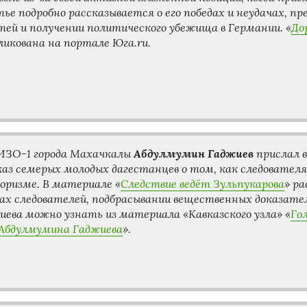
ье подробно рассказывается о его победах и неудачах, п
тей и получении политического убежища в Германии. «
До
ликована на портале Юга.ru.
Абдулмумин Гаджиев
ИЗО-1 города Махачкалы
прислал в
каз семерых молодых дагестанцев о том, как следовател
оризме. В материале «
Следствие ведёт Зульпукарова
» р
зах следователей, подбрасывании вещественных доказате
иева можно узнать из материала «Кавказского узла» «
Гол
 Абдулмумина Гаджиева
».