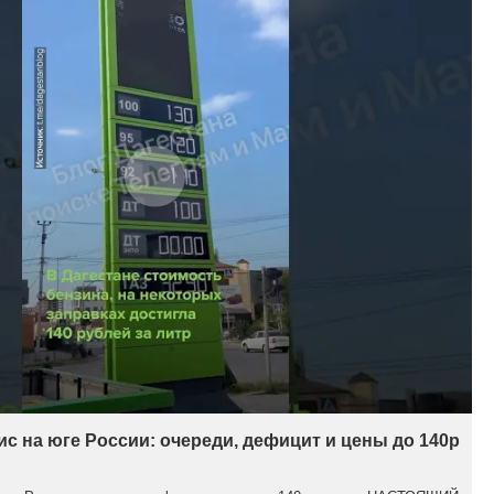
с на юге России: очереди, дефицит и цены до 140р