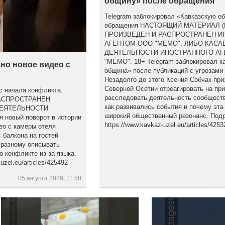
общину» после обращения
Telegram заблокировал «Кавказскую о
обращения НАСТОЯЩИЙ МАТЕРИАЛ 
ПРОИЗВЕДЕН И РАСПРОСТРАНЕН 
АГЕНТОМ ООО "МЕМО", ЛИБО КАСА
ДЕЯТЕЛЬНОСТИ ИНОСТРАННОГО АГ
"МЕМО". 18+ Telegram заблокировал к
но новое видео с
община» после публикаций с угрозами
Незадолго до этого Ксения Собчак при
Северной Осетии отреагировать на пр
с начала конфликта.
расследовать деятельность сообществ
АСПРОСТРАНЕН
как развивались события и почему эта
ДЕЯТЕЛЬНОСТИ
широкий общественный резонанс. Подр
новый поворот в истории
https://www.kavkaz-uzel.eu/articles/4253
ео с камеры отеля
 балкона на гостей
-разному описывать
о конфликте из-за языка.
zel.eu/articles/425492
05 августа 2026, 11:58