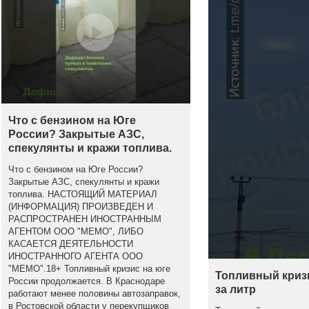
Что с бензином на Юге
России? Закрытые АЗС,
спекулянты и кражи топлива.
Что с бензином на Юге России?
Закрытые АЗС, спекулянты и кражи
топлива. НАСТОЯЩИЙ МАТЕРИАЛ
(ИНФОРМАЦИЯ) ПРОИЗВЕДЕН И
РАСПРОСТРАНЕН ИНОСТРАННЫМ
АГЕНТОМ ООО "МЕМО", ЛИБО
КАСАЕТСЯ ДЕЯТЕЛЬНОСТИ
ИНОСТРАННОГО АГЕНТА ООО
"МЕМО".18+ Топливный кризис на юге
Топливный кризи
России продолжается. В Краснодаре
за литр
работают менее половины автозаправок,
в Ростовской области у перекупщиков