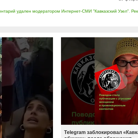
нтарий удален модератором Интернет-СМИ "Кавказский Узел". Рек
Telegram заблокировал «Кав