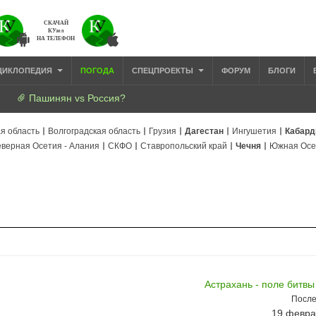
СКАЧАЙ
КУзел
НА ТЕЛЕФОН
ЦИКЛОПЕДИЯ
ПОГОДА
СПЕЦПРОЕКТЫ
ФОРУМ
БЛОГИ
Пашинян vs Россия?
я область
Волгоградская область
Грузия
Дагестан
Ингушетия
Кабард
верная Осетия - Алания
СКФО
Ставропольский край
Чечня
Южная Осе
Астрахань - поле битвы
После
19 февра