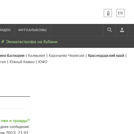
EN
ВИДЕО
ФОТОАЛЬБОМЫ
Экокатастрофа на Кубани
ино-Балкария
Калмыкия
Карачаево-Черкесия
Краснодарский край
тия
Южный Кавказ
ЮФО
 лжи и правды?
днее сообщение:
ля 2013, 21:01,