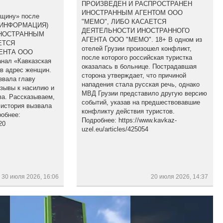
ПРОИЗВЕДЕН И РАСПРОСТРАНЕН
ИНОСТРАННЫМ АГЕНТОМ ООО
бщину» после
"МЕМО", ЛИБО КАСАЕТСЯ
(ИНФОРМАЦИЯ)
ДЕЯТЕЛЬНОСТИ ИНОСТРАННОГО
ИНОСТРАННЫМ
АГЕНТА ООО "МЕМО". 18+ В одном из
ЕТСЯ
отелей Грузии произошел конфликт,
ЕНТА ООО
после которого российская туристка
анал «Кавказская
оказалась в больнице. Пострадавшая
 в адрес женщин.
сторона утверждает, что причиной
звала главу
нападения стала русская речь, однако
изывы к насилию и
МВД Грузии представило другую версию
а. Рассказываем,
событий, указав на предшествовавшие
 история вызвала
конфликту действия туристов.
обнее:
Подробнее: https://www.kavkaz-
20
uzel.eu/articles/425054
30 июля 2026, 16:06
20 июля 2026, 14:37