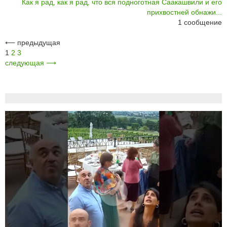
Как я рад, как я рад, что вся подноготная Саакашвили и его
прихвостней обнажи...
1
сообщение
⟵
предыдущая
1
2
3
следующая
⟶