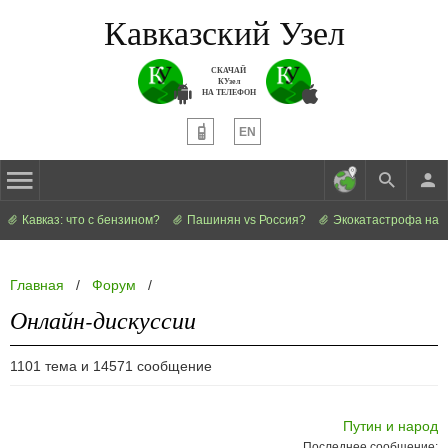
Кавказский Узел
СКАЧАЙ
КУзел
НА ТЕЛЕФОН
EN
Кавказ: что с бензином?
Пашинян vs Россия?
Экокатастрофа на 
Главная
/
Форум
/
Онлайн-дискуссии
1101 тема и 14571 сообщение
Путин и народ
Последнее сообщение: