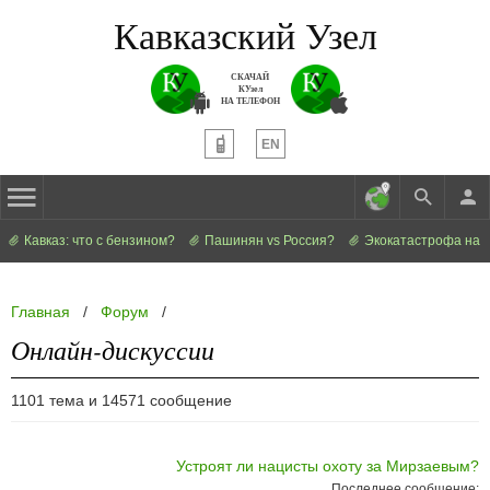
Кавказский Узел
СКАЧАЙ
КУзел
НА ТЕЛЕФОН
EN
Кавказ: что с бензином?
Пашинян vs Россия?
Экокатастрофа на 
Главная
/
Форум
/
Онлайн-дискуссии
1101 тема и 14571 сообщение
Устроят ли нацисты охоту за Мирзаевым?
Последнее сообщение: