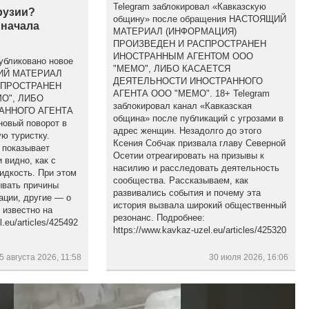
Telegram заблокировал «Кавказскую
рузии?
общину» после обращения НАСТОЯЩИЙ
 начала
МАТЕРИАЛ (ИНФОРМАЦИЯ)
ПРОИЗВЕДЕН И РАСПРОСТРАНЕН
ИНОСТРАННЫМ АГЕНТОМ ООО
убликовано новое
"МЕМО", ЛИБО КАСАЕТСЯ
ЩИЙ МАТЕРИАЛ
ДЕЯТЕЛЬНОСТИ ИНОСТРАННОГО
СПРОСТРАНЕН
АГЕНТА ООО "МЕМО". 18+ Telegram
О", ЛИБО
заблокировал канал «Кавказская
АННОГО АГЕНТА
община» после публикаций с угрозами в
новый поворот в
адрес женщин. Незадолго до этого
ю туристку.
Ксения Собчак призвала главу Северной
 показывает
Осетии отреагировать на призывы к
 видно, как с
насилию и расследовать деятельность
идкость. При этом
сообщества. Рассказываем, как
ывать причины
развивались события и почему эта
ации, другие — о
история вызвала широкий общественный
 известно на
резонанс. Подробнее:
.eu/articles/425492
https://www.kavkaz-uzel.eu/articles/425320
5 августа 2026, 11:58
30 июля 2026, 16:06