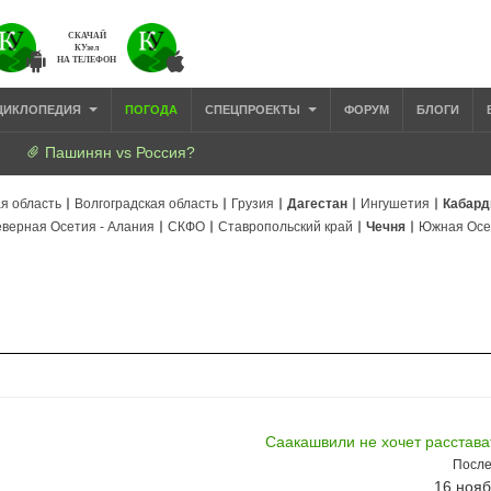
СКАЧАЙ
КУзел
НА ТЕЛЕФОН
ЦИКЛОПЕДИЯ
ПОГОДА
СПЕЦПРОЕКТЫ
ФОРУМ
БЛОГИ
Пашинян vs Россия?
я область
Волгоградская область
Грузия
Дагестан
Ингушетия
Кабард
верная Осетия - Алания
СКФО
Ставропольский край
Чечня
Южная Осе
Саакашвили не хочет расстава
После
16 нояб