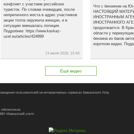
конфликт с участием российских
Что с бензином на Юг
туристок. По словам очевидцев, после
НАСТОЯЩИЙ МАТЕРИ
неприличного жеста в адрес участников
ИНОСТРАННЫМ АГЕН
акции толпа окружила женщин, и в
ИНОСТРАННОГО АГЕНТ
ситуацию вмешалась полиция.
продолжается. В Крас
Подробнее: https://www.kavkaz-
области у перекупщик
uzel.eu/articles/424899
бензина из баков авт
коротком видео. Подро
13 июля 2026, 15:49
Ещё видео
оведения пользователей на интерактивных сервисах Кавказского Узла
 обязательна
СМИ «Кавказский узел»