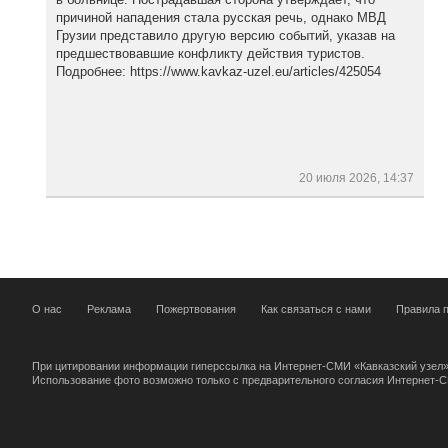
причиной нападения стала русская речь, однако МВД
Грузии представило другую версию событий, указав на
предшествовавшие конфликту действия туристов.
Подробнее: https://www.kavkaz-uzel.eu/articles/425054
20 июля 2026, 14:37
О нас
Реклама
Пожертвования
Как связаться с нами
Правила п
При цитировании информации гиперссылка на Интернет-СМИ «Кавказский узел»
Использование фото возможно только с предварительного согласия Интернет-