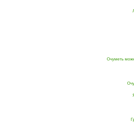
Очуметь можн
Очу
Г