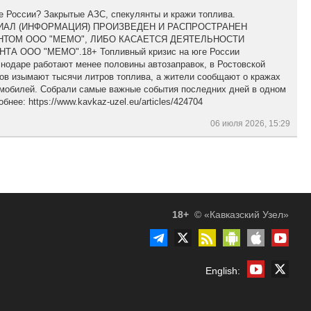
е России? Закрытые АЗС, спекулянты и кражи топлива.
АЛ (ИНФОРМАЦИЯ) ПРОИЗВЕДЕН И РАСПРОСТРАНЕН
ТОМ ООО "МЕМО", ЛИБО КАСАЕТСЯ ДЕЯТЕЛЬНОСТИ
А ООО "МЕМО".18+ Топливный кризис на юге России
нодаре работают менее половины автозаправок, в Ростовской
ов изымают тысячи литров топлива, а жители сообщают о кражах
омобилей. Собрали самые важные события последних дней в одном
бнее: https://www.kavkaz-uzel.eu/articles/424704
06 июля 2026, 15:29
18+
© «Кавказский Узел»
English: