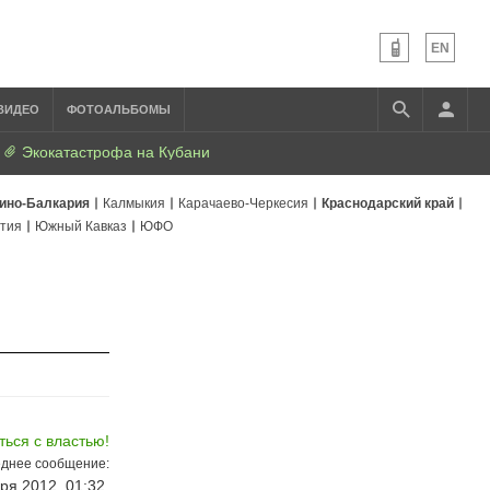
EN
ВИДЕО
ФОТОАЛЬБОМЫ
Экокатастрофа на Кубани
ино-Балкария
Калмыкия
Карачаево-Черкесия
Краснодарский край
тия
Южный Кавказ
ЮФО
ться с властью!
днее сообщение:
ря 2012, 01:32,