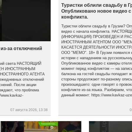
Туристки облили свадьбу в Г
Опубликовано новое видео с
конфликта.
Туристки облили свадьбу в Грузии? Оп
видео с начала конфликта. НАСТОЯ
(ИНФОРМАЦИЯ) ПРОИЗВЕДЕН И РА
ИНОСТРАННЫМ АГЕНТОМ ООО "МЕМ
КАСАЕТСЯ ДЕЯТЕЛЬНОСТИ ИНОСТР
 из-за отключений
ООО "МЕМО". 18+ В Грузии появился 
истории с нападением на русскоязычну
Опубликованное видео с камеры отеля
чений света НАСТОЯЩИЙ
момент перед конфликтом — на записи
НЕН ИНОСТРАННЫМ
балкона на гостей свадьбы попадает ж
ИНОСТРАННОГО АГЕНТА
стороны продолжают по-разному опис
ежедневных отключений
произошедшего: одни говорят о провок
снений. После акции
конфликте из-за языка. Разбираем, что
рждают, что проблема
данный момент: https://www.kavkaz-uzel
/www.kavkaz-
07 августа 2026, 13:38
0