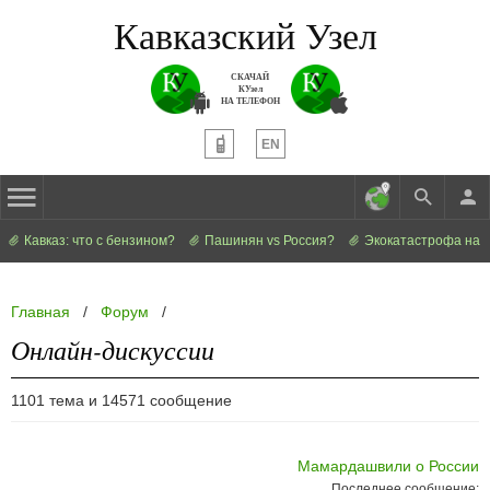
Кавказский Узел
СКАЧАЙ
КУзел
НА ТЕЛЕФОН
EN
Кавказ: что с бензином?
Пашинян vs Россия?
Экокатастрофа на 
Главная
/
Форум
/
Онлайн-дискуссии
1101 тема и 14571 сообщение
Мамардашвили о России
Последнее сообщение: