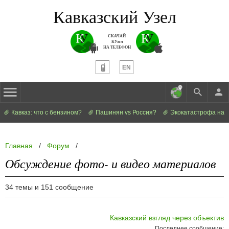
Кавказский Узел
СКАЧАЙ
КУзел
НА ТЕЛЕФОН
EN
Кавказ: что с бензином?
Пашинян vs Россия?
Экокатастрофа на 
Главная
/
Форум
/
Обсуждение фото- и видео материалов
34 темы и 151 сообщение
Кавказский взгляд через объектив
Последнее сообщение: