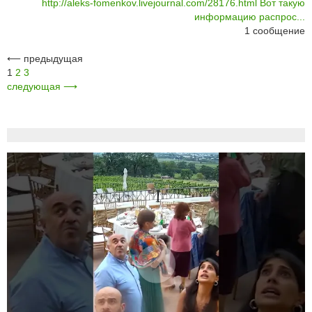
http://aleks-fomenkov.livejournal.com/28176.html Вот такую
информацию распрос...
1
сообщение
⟵
предыдущая
1
2
3
следующая
⟶