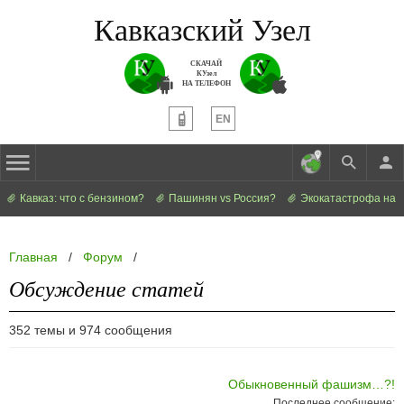
Кавказский Узел
СКАЧАЙ
КУзел
НА ТЕЛЕФОН
EN
Кавказ: что с бензином?
Пашинян vs Россия?
Экокатастрофа на 
Главная
/
Форум
/
Обсуждение статей
352 темы и 974 сообщения
Обыкновенный фашизм…?!
Последнее сообщение: