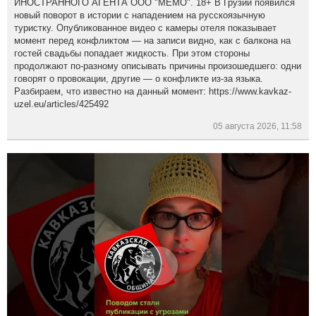
ИНОСТРАННОГО АГЕНТА ООО "МЕМО". 18+ В Грузии появился
новый поворот в истории с нападением на русскоязычную
туристку. Опубликованное видео с камеры отеля показывает
момент перед конфликтом — на записи видно, как с балкона на
гостей свадьбы попадает жидкость. При этом стороны
продолжают по-разному описывать причины произошедшего: одни
говорят о провокации, другие — о конфликте из-за языка.
Разбираем, что известно на данный момент: https://www.kavkaz-
uzel.eu/articles/425492
05 августа 2026, 11:58