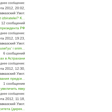
днее сообщение:
та 2012, 20:02,
авказский Узел:
izbiratelei? K...
12
сообщений
 президента РФ
днее сообщение:
та 2012, 19:23,
авказский Узел:
sel'yu' i snim...
6
сообщений
ах в Астрахани
днее сообщение:
та 2012, 12:30,
авказский Узел:
ания предсе...
1
сообщение
увеличить явку
днее сообщение:
та 2012, 11:18,
авказский Узел:
итета (дирек...