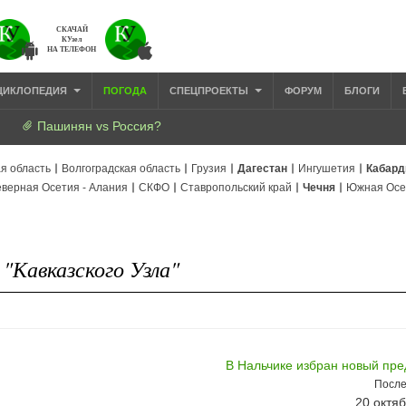
СКАЧАЙ
КУзел
НА ТЕЛЕФОН
ЦИКЛОПЕДИЯ
ПОГОДА
СПЕЦПРОЕКТЫ
ФОРУМ
БЛОГИ
Пашинян vs Россия?
я область
Волгоградская область
Грузия
Дагестан
Ингушетия
Кабард
верная Осетия - Алания
СКФО
Ставропольский край
Чечня
Южная Осе
"Кавказского Узла"
В Нальчике избран новый пр
После
20 октяб