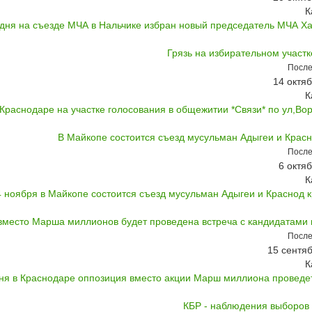
К
дня на съезде МЧА в Нальчике избран новый председатель МЧА Хау
Грязь на избирательном участк
После
14 октяб
К
 Краснодаре на участке голосования в общежитии *Связи* по ул,Вор
В Майкопе состоится съезд мусульман Адыгеи и Красн
После
6 октяб
К
4 ноября в Майкопе состоится съезд мусульман Адыгеи и Краснод кр
вместо Марша миллионов будет проведена встреча с кандидатами 
После
15 сентяб
К
ня в Краснодаре оппозиция вместо акции Марш миллиона проведет
КБР - наблюдения выборов