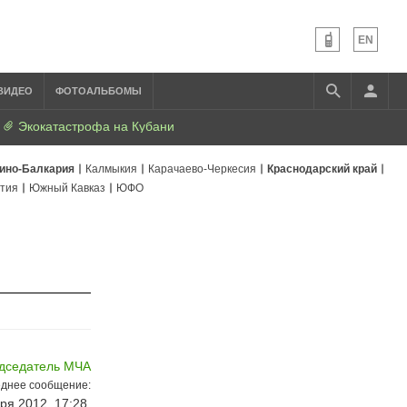
EN
ВИДЕО
ФОТОАЛЬБОМЫ
Экокатастрофа на Кубани
ино-Балкария
Калмыкия
Карачаево-Черкесия
Краснодарский край
тия
Южный Кавказ
ЮФО
едседатель МЧА
днее сообщение:
ря 2012, 17:28,