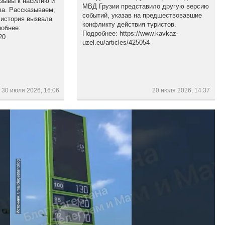
изывы к насилию и
МВД Грузии представило другую версию
а. Рассказываем,
событий, указав на предшествовавшие
 история вызвала
конфликту действия туристов.
обнее:
Подробнее: https://www.kavkaz-
20
uzel.eu/articles/425054
30 июля 2026, 16:06
20 июля 2026, 14:37