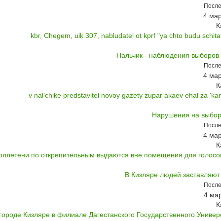
После
4 мар
К
kbr, Chegem, uik 307, nabludatel ot kprf "ya chto budu schitat 
Нальчик - наблюдения выборов
После
4 мар
К
v nal'chike predstavitel novoy gazety zupar akaev ehal za 'karu
Нарушения на выбор
После
4 мар
К
юллетени по открепительным выдаются вне помещения для голосов
В Кизляре людей заставляют 
После
4 мар
К
городе Кизляре в филиале Дагестанского Государственного Универс