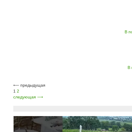
В п
В 
⟵
предыдущая
1
2
следующая
⟶