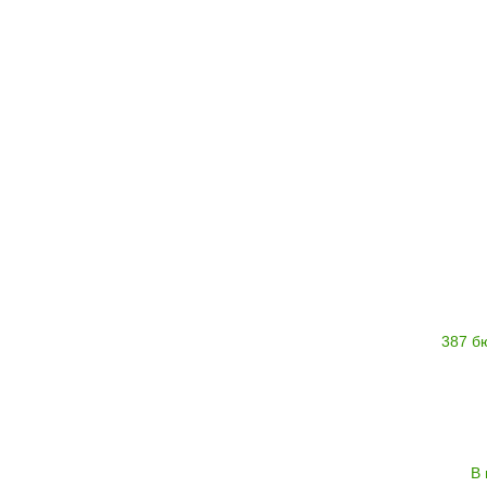
387 б
В 