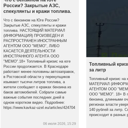
России? Закрытые АЗС,
спекулянты и кражи топлива.
Что с бензином на Юге России?
Закрытые АЗС, спекулянты и кражи
топлива. НАСТОЯЩИЙ МАТЕРИАЛ
(ИНФОРМАЦИЯ) ПРОИЗВЕДЕН И
РАСПРОСТРАНЕН ИНОСТРАННЫМ
АГЕНТОМ ООО "МЕМО", ЛИБО
КАСАЕТСЯ ДЕЯТЕЛЬНОСТИ
ИНОСТРАННОГО АГЕНТА ООО
"МЕМО".18+ Топливный кризис на юге
Топливный кризи
России продолжается. В Краснодаре
за литр
работают менее половины автозаправок,
в Ростовской области у перекупщиков
Топливный кризис на
изымают тысячи литров топлива, а
МАТЕРИАЛ (ИНФОР
жители сообщают о кражах бензина из
АГЕНТОМ ООО "МЕМ
баков автомобилей. Собрали самые
ООО "МЕМО". 18+ В по
важные события последних дней в
бензина, длинными оч
одном коротком видео. Подробнее:
регионах власти увер
https://www.kavkaz-uzel.eu/articles/424704
140 рублей за литр. С
происходит в разных 
06 июля 2026, 15:29