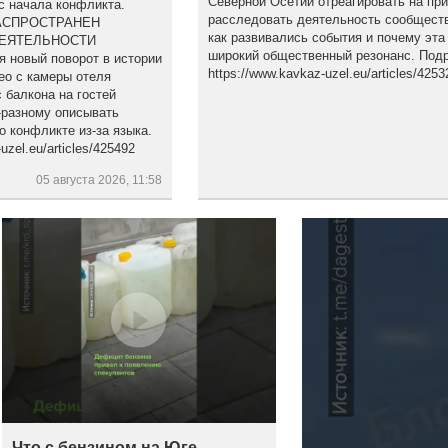
Северной Осетии отреагировать на пр
с начала конфликта.
расследовать деятельность сообществ
АСПРОСТРАНЕН
как развивались события и почему эта
ДЕЯТЕЛЬНОСТИ
широкий общественный резонанс. Подр
новый поворот в истории
https://www.kavkaz-uzel.eu/articles/4253
ео с камеры отеля
 балкона на гостей
-разному описывать
о конфликте из-за языка.
zel.eu/articles/425492
05 августа 2026, 11:58
Что с бензином на Юге