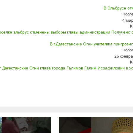
В Эльбрусе о
После
4 мар
К
оселке эльбрус отменены выборы главы администрации Получено с н
В г.Дагестанские Огни учителям пригрози
После
26 февра
К
г Дагестанские Огни глава города Галимов Галим Исрафилович в хо