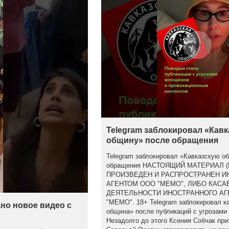
Telegram заблокировал «Кав
общину» после обращения
Telegram заблокировал «Кавказскую о
обращения НАСТОЯЩИЙ МАТЕРИАЛ 
ПРОИЗВЕДЕН И РАСПРОСТРАНЕН 
АГЕНТОМ ООО "МЕМО", ЛИБО КАСА
ДЕЯТЕЛЬНОСТИ ИНОСТРАННОГО АГ
"МЕМО". 18+ Telegram заблокировал к
но новое видео с
община» после публикаций с угрозами
Незадолго до этого Ксения Собчак при