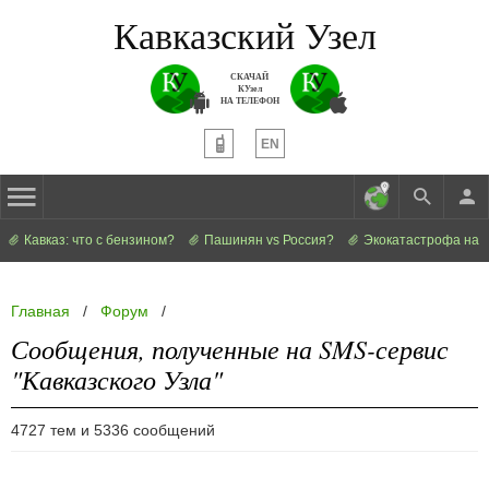
Кавказский Узел
СКАЧАЙ
КУзел
НА ТЕЛЕФОН
EN
Кавказ: что с бензином?
Пашинян vs Россия?
Экокатастрофа на 
Главная
/
Форум
/
Сообщения, полученные на SMS-сервис
"Кавказского Узла"
4727 тем и 5336 сообщений