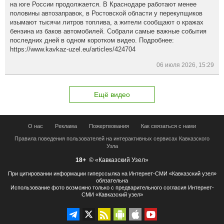
на юге России продолжается. В Краснодаре работают менее
половины автозаправок, в Ростовской области у перекупщиков
изымают тысячи литров топлива, а жители сообщают о кражах
бензина из баков автомобилей. Собрали самые важные события
последних дней в одном коротком видео. Подробнее:
https://www.kavkaz-uzel.eu/articles/424704
06 июля 2026, 15:29
Ещё видео
О нас
Реклама
Пожертвования
Как связаться с нами
Правила поведения пользователей на интерактивных сервисах Кавказского
Узла
18+
© «Кавказский Узел»
При цитировании информации гиперссылка на Интернет-СМИ «Кавказский узел»
обязательна
Использование фото возможно только с предварительного согласия Интернет-
СМИ «Кавказский узел»