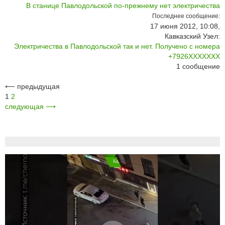
В станице Павлодольской по-прежнему нет электричества
Последнее сообщение:
17 июня 2012, 10:08,
Кавказский Узел:
Электричества в Павлодольской так и нет. Получено с номера
+7926XXXXXXX
1
сообщение
⟵
предыдущая
1
2
следующая
⟶