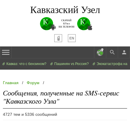
Кавказский Узел
СКАЧАЙ
КУзел
НА ТЕЛЕФОН
EN
Кавказ: что с бензином?
Пашинян vs Россия?
Экокатастрофа на 
Главная
/
Форум
/
Сообщения, полученные на SMS-сервис
"Кавказского Узла"
4727 тем и 5336 сообщений