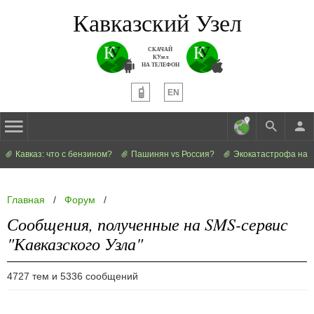
Кавказский Узел
СКАЧАЙ
КУзел
НА ТЕЛЕФОН
EN
Кавказ: что с бензином?
Пашинян vs Россия?
Экокатастрофа на 
Главная
/
Форум
/
Сообщения, полученные на SMS-сервис
"Кавказского Узла"
4727 тем и 5336 сообщений