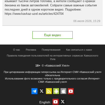
изымают тысячи литров топлива, а жители сообщают о кражах
бензина из баков автомобилей. Собрали самые важные события
последних дней в одном коротком видео. Подробнее:
https://www.kavkaz-uzel.eu/articles/424704
06 июля 2026, 15:29
Ещё видео
О нас
Реклама
Пожертвования
Как связаться с нами
Правила поведения пользователей на интерактивных сервисах Кавказского
Узла
18+
© «Кавказский Узел»
При цитировании информации гиперссылка на Интернет-СМИ «Кавказский узел»
обязательна
Использование фото возможно только с предварительного согласия Интернет-
СМИ «Кавказский узел»
English: