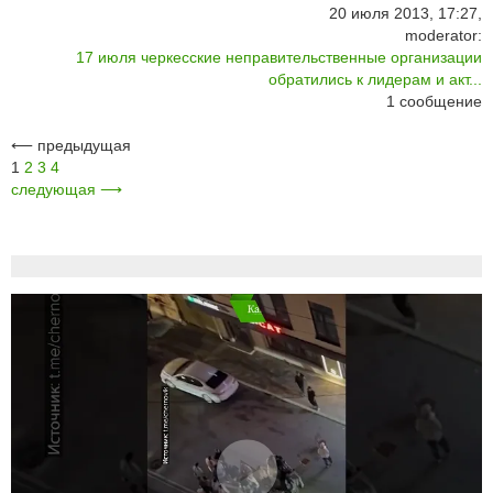
20 июля 2013, 17:27,
moderator:
17 июля черкесские неправительственные организации
обратились к лидерам и акт...
1
сообщение
⟵
предыдущая
1
2
3
4
следующая
⟶