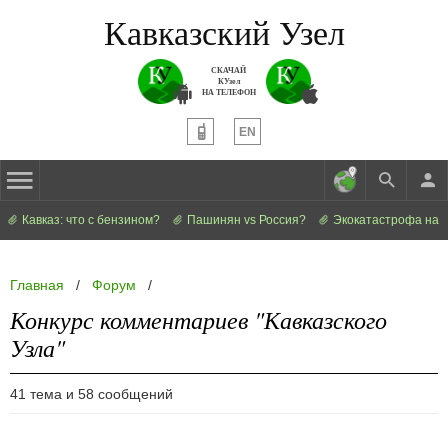
Кавказский Узел
СКАЧАЙ
КУзел
НА ТЕЛЕФОН
EN
Кавказ: что с бензином?
Пашинян vs Россия?
Экокатастрофа на 
Главная
/
Форум
/
Конкурс комментариев "Кавказского
Узла"
41 тема и 58 сообщений