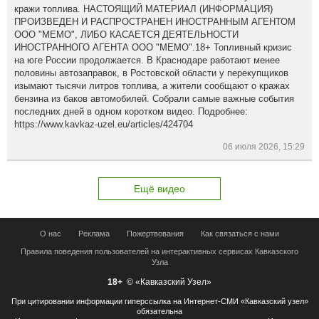
кражи топлива. НАСТОЯЩИЙ МАТЕРИАЛ (ИНФОРМАЦИЯ)
ПРОИЗВЕДЕН И РАСПРОСТРАНЕН ИНОСТРАННЫМ АГЕНТОМ
ООО "МЕМО", ЛИБО КАСАЕТСЯ ДЕЯТЕЛЬНОСТИ
ИНОСТРАННОГО АГЕНТА ООО "МЕМО".18+ Топливный кризис
на юге России продолжается. В Краснодаре работают менее
половины автозаправок, в Ростовской области у перекупщиков
изымают тысячи литров топлива, а жители сообщают о кражах
бензина из баков автомобилей. Собрали самые важные события
последних дней в одном коротком видео. Подробнее:
https://www.kavkaz-uzel.eu/articles/424704
06 июля 2026, 15:29
Ещё видео
О нас
Реклама
Пожертвования
Как связаться с нами
Правила поведения пользователей на интерактивных сервисах Кавказского
Узла
18+
© «Кавказский Узел»
При цитировании информации гиперссылка на Интернет-СМИ «Кавказский узел»
обязательна