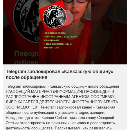
Telegram заблокировал «Кавказскую общину»
после обращения
Telegram заблокировал «Кавказскую общину» после обращения
НАСТОЯЩИЙ МАТЕРИАЛ (ИНФОРМАЦИЯ) ПРОИЗВЕДЕН И
РАСПРОСТРАНЕН ИНОСТРАННЫМ АГЕНТОМ ООО "МЕМО",
ЛИБО КАСАЕТСЯ ДЕЯТЕЛЬНОСТИ ИНОСТРАННОГО АГЕНТА
ООО "МЕМО". 18+ Telegram заблокировал канал «Кавказская
община» после публикаций с угрозами в адрес женщин.
Незадолго до этого Ксения Собчак призвала главу Северной
Осетии отреагировать на призывы к насилию и расследовать
деятельность сообщества. Рассказываем, как развивались