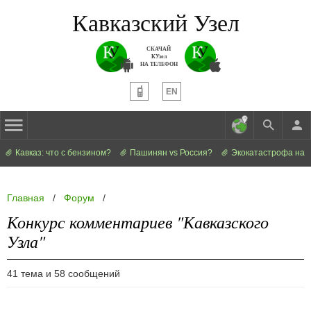
Кавказский Узел
СКАЧАЙ
КУзел
НА ТЕЛЕФОН
EN
Кавказ: что с бензином?
Пашинян vs Россия?
Экокатастрофа на 
Главная
/
Форум
/
Конкурс комментариев "Кавказского
Узла"
41 тема и 58 сообщений