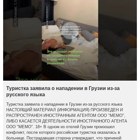
Туристка заявила о нападении в Грузии из-за
русского языка
Туристка заявила о нападении в Грузии из-за русского языка
НАСТОЯЩИЙ МАТЕРИАЛ (ИНФОРМАЦИЯ) ПРОИЗВЕДЕН И
РАСПРОСТРАНЕН ИНОСТРАННЫМ АГЕНТОМ ООО "МЕМО",
ЛИБО КАСАЕТСЯ ДЕЯТЕЛЬНОСТИ ИНОСТРАННОГО АГЕНТА
ООО "МЕМО". 18+ В одном из отелей Грузии произошел
конфликт, после которого российская туристка оказалась в
больнице. Пострадавшая сторона утверждает, что причиной