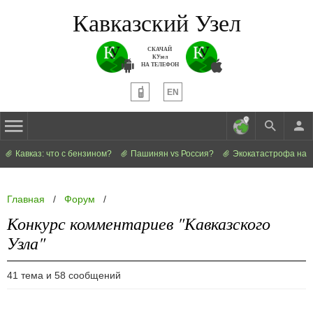
Кавказский Узел
СКАЧАЙ
КУзел
НА ТЕЛЕФОН
EN
Кавказ: что с бензином?
Пашинян vs Россия?
Экокатастрофа на 
Главная
/
Форум
/
Конкурс комментариев "Кавказского
Узла"
41 тема и 58 сообщений