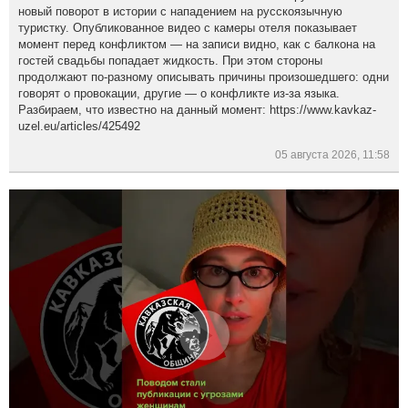
новый поворот в истории с нападением на русскоязычную
туристку. Опубликованное видео с камеры отеля показывает
момент перед конфликтом — на записи видно, как с балкона на
гостей свадьбы попадает жидкость. При этом стороны
продолжают по-разному описывать причины произошедшего: одни
говорят о провокации, другие — о конфликте из-за языка.
Разбираем, что известно на данный момент: https://www.kavkaz-
uzel.eu/articles/425492
05 августа 2026, 11:58