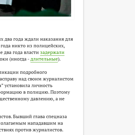
х два года ждали наказания для
 года никто из полицейских,
е два года власти
задержали
оки (иногда -
длительные
).
убликации подробного
расправу над своим журналистом
а” установила личность
информацию в полицию. Поэтому
бщественному давлению, а не
стов. Бывший глава спецназа
дполагаемым нападавшим на
йствиях против журналистов.