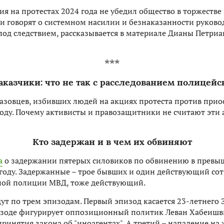
ия на протестах 2024 года не убедил общество в торжестве
 говорят о системном насилии и безнаказанности руковод
 под следствием, рассказывается в материале Дианы Петри
***
аказчики: что не так с расследованием полицейс
назовцев, избивших людей на акциях протеста против прио
году. Почему активисты и правозащитники не считают эти
Кто задержан и в чем их обвиняют
а
о задержании пятерых силовиков по обвинению в прев
 году. Задержанные – трое бывших и один действующий сот
ной полиции МВД, тоже действующий.
дут по трем эпизодам. Первый эпизод касается 23-летнего
пизоде фигурирует оппозиционный политик Леван Хабеишви
 принятия закона об "иноагентах". А третий – нападение н