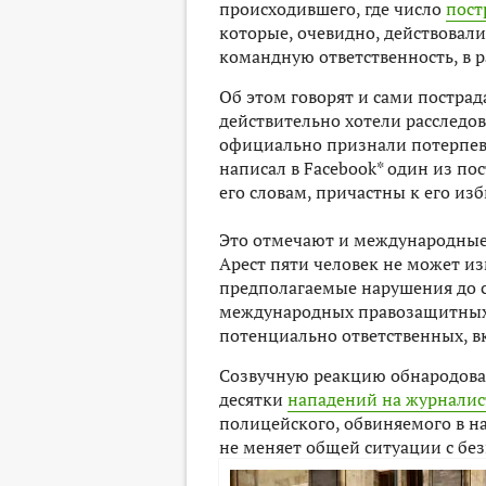
происходившего, где число
пост
которые, очевидно, действовали
командную ответственность, в 
Об этом говорят и сами пострад
действительно хотели расследо
официально признали потерпевш
написал в Facebook* один из п
его словам, причастны к его из
Это отмечают и международные 
Арест пяти человек не может и
предполагаемые нарушения до с
международных правозащитных
потенциально ответственных, вк
Созвучную реакцию обнародова
десятки
нападений на журналис
полицейского, обвиняемого в н
не меняет общей ситуации с бе