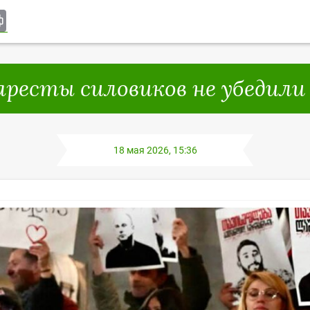
ki
rnal
il
Print
 аресты силовиков не убеди
18 мая 2026, 15:36