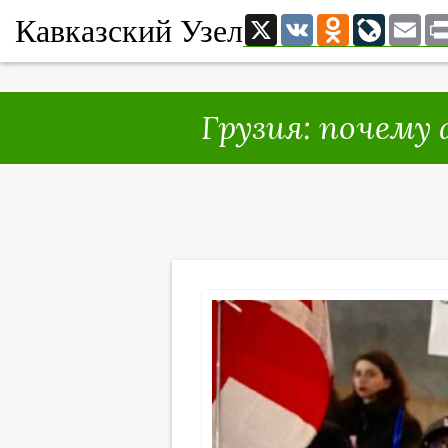
Кавказский Узел
X
VK
Odnoklassni
LiveJou
Ema
Грузия: почему