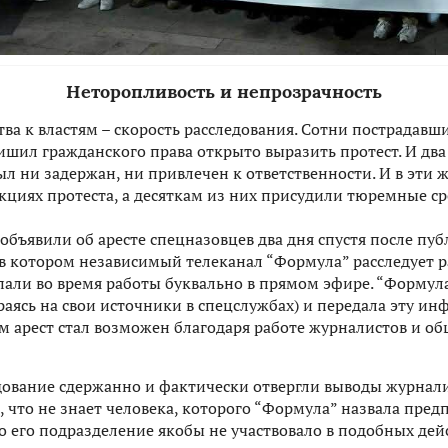
Неторопливость и непрозрачность
ва к властям – скорость расследования. Сотни пострадавши
 лишил гражданского права открыто выразить протест. И два
 ни задержан, ни привлечен к ответственности. И в эти ж
кциях протеста, а десяткам из них присудили тюремные ср
 объявили об аресте спецназовцев два дня спустя после п
 в котором независимый телеканал “Формула” расследует 
пали во время работы буквально в прямом эфире. “Формул
раясь на свои источники в спецслужбах) и передала эту 
ам арест стал возможен благодаря работе журналистов и о
дование сдержанно и фактически отвергли выводы журнали
 что не знает человека, которого “Формула” назвала пре
то его подразделение якобы не участвовало в подобных де