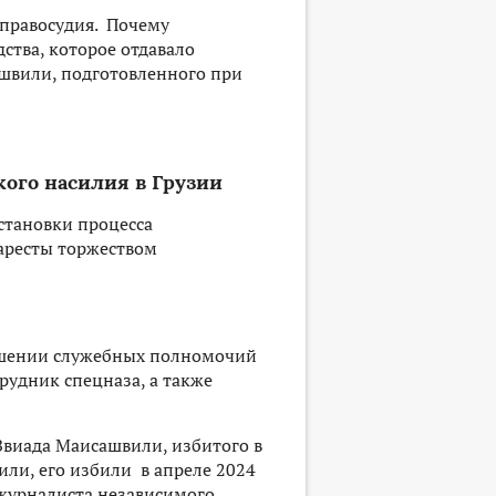
 правосудия. Почему
ства, которое отдавало
ашвили, подготовленного при
кого насилия в Грузии
становки процесса
 аресты торжеством
ышении служебных полномочий
рудник спецназа, а также
 Звиада Маисашвили, избитого в
ли, его избили в апреле 2024
а журналиста независимого