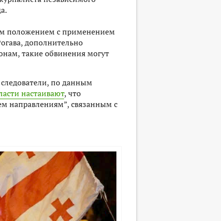
а.
ным положением с применением
Рогава, дополнительно
конам, такие обвинения могут
: следователи, по данным
ласти настаивают
, что
сем направлениям”, связанным с