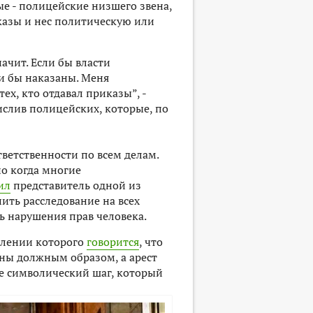
ые - полицейские низшего звена,
иказы и нес политическую или
ачит. Если бы власти
и бы наказаны. Меня
х, кто отдавал приказы”, -
ислив полицейских, которые, по
ветственности по всем делам.
но когда многие
ил
представитель одной из
ить расследование на всех
ь нарушения прав человека.
влении которого
говорится
, что
аны должным образом, а арест
ее символический шаг, который