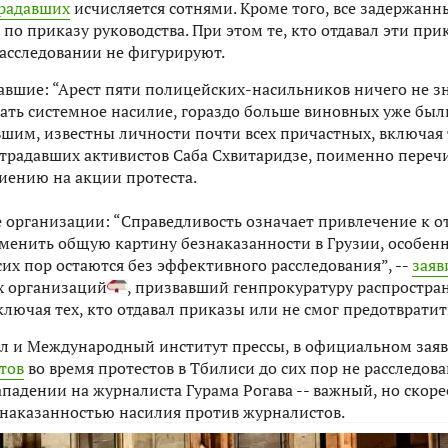
радавших
исчисляется сотнями. Кроме того, все задержанн
 по приказу руководства. При этом те, кто отдавал эти пр
расследовании не фигурируют.
авшие: “Арест пяти полицейских-насильников ничего не зн
вать системное насилие, гораздо больше виновных уже был
им, известны личности почти всех причастных, включая те
острадавших активистов Саба Схвитаридзе, поименно переч
биению на акции протеста.
организации: “Справедливость означает привлечение к от
зменить общую картину безнаказанности в Грузии, особен
их пор остаются без эффективного расследования”, --
заяв
 организаций
, призвавший генпрокуратуру распростран
лючая тех, кто отдавал приказы или не смог предотвратит
л и Международный институт прессы, в официальном зая
тов
во время протестов в Тбилиси до сих пор не расследов
ападении на журналиста Гурама Рогава -- важный, но скор
знаказанностью насилия против журналистов.