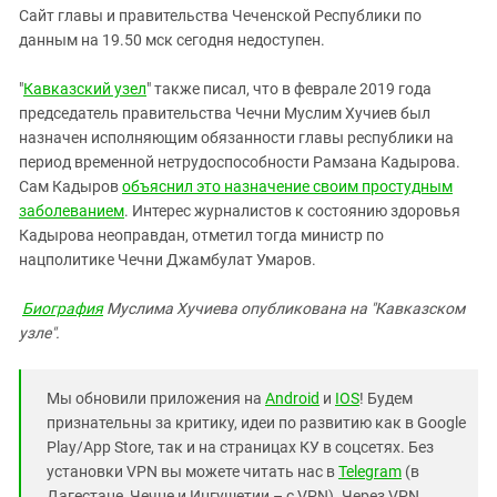
Сайт главы и правительства Чеченской Республики по
данным на 19.50 мск сегодня недоступен.
"
Кавказский узел
" также писал, что в феврале 2019 года
председатель правительства Чечни Муслим Хучиев был
назначен исполняющим обязанности главы республики на
период временной нетрудоспособности Рамзана Кадырова.
Сам Кадыров
объяснил это назначение своим простудным
заболеванием
. Интерес журналистов к состоянию здоровья
Кадырова неоправдан, отметил тогда министр по
нацполитике Чечни Джамбулат Умаров.
Биография
Муслима Хучиева опубликована на "Кавказском
узле".
Мы обновили приложения на
Android
и
IOS
! Будем
признательны за критику, идеи по развитию как в Google
Play/App Store, так и на страницах КУ в соцсетях. Без
установки VPN вы можете читать нас в
Telegram
(в
Дагестане, Чечне и Ингушетии – с VPN). Через VPN