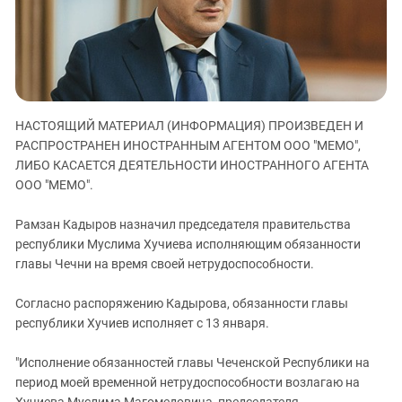
ЗАСТАВЛЯЕТ
Дагестан
КАВКАЗ ЗА ПАЛЕСТИНУ
Ингушетия
ИНАКОМЫСЛИЕ В ЧЕЧНЕ
Кабардино-Балкария
ПРЕСЛЕДОВАНИЕ АКТИВИСТОВ
МОБИЛИЗАЦИЯ И ПРОТЕСТЫ
Калмыкия
НАСТОЯЩИЙ МАТЕРИАЛ (ИНФОРМАЦИЯ) ПРОИЗВЕДЕН И
Карачаево-Черкесия
РАСПРОСТРАНЕН ИНОСТРАННЫМ АГЕНТОМ ООО "МЕМО",
Краснодарский край
ЛИБО КАСАЕТСЯ ДЕЯТЕЛЬНОСТИ ИНОСТРАННОГО АГЕНТА
Нагорный Карабах
ООО "МЕМО".
Российская Федерация
Рамзан Кадыров назначил председателя правительства
Ростовская область
республики Муслима Хучиева исполняющим обязанности
главы Чечни на время своей нетрудоспособности.
Северная Осетия - Алания
СКФО
Согласно распоряжению Кадырова, обязанности главы
Ставропольский край
республики Хучиев исполняет с 13 января.
Чечня
"Исполнение обязанностей главы Чеченской Республики на
Южная Осетия
период моей временной нетрудоспособности возлагаю на