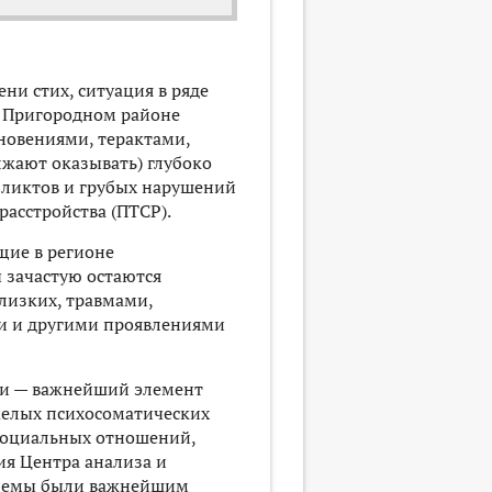
ни стих, ситуация в ряде
и Пригородном районе
новениями, терактами,
жают оказывать) глубоко
фликтов и грубых нарушений
расстройства (ПТСР).
щие в регионе
 зачастую остаются
лизких, травмами,
ми и другими проявлениями
щи — важнейший элемент
желых психосоматических
 социальных отношений,
ия Центра анализа и
блемы были важнейшим