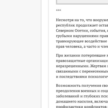
***
Несмотря на то, что вооруж
республик продолжает оста
Северном Осетии, события,
грубыми нарушениями прав 
травмирующее воздействие 
прав человека, а часто и чл
При желании потерпевшие м
правозащитные организации
неразрешенными. Жертвам пр
связанными с перенесенным
и последствиями психологи
Возможность получения св
преодоления военных и соц
заболеваний и глубоких пс
домашнего насилия, включая
профилактики конфликтов 