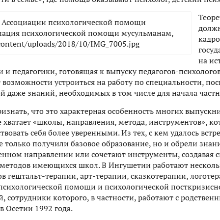
Теоре
долж
кадро
госуд
на ис
 и педагогики, готовящая к выпуску педагогов-психолого
возможности устроиться на работу по специальности, по
 даже знаний, необходимых в том числе для начала част
изнать, что это характерная особенность многих выпускн
е хватает «школы, направления, метода, инструментов», 
ствовать себя более уверенными. Из тех, с кем удалось вст
е только получили базовое образование, но и обрели знан
ленном направлении или сочетают инструменты, создавая 
 методов имеющихся школ. В Ингушетии работают несколь
гештальт-терапии, арт-терапии, сказкотерапии, логотера
психологической помощи и психологической посткризисн
, сотрудники которого, в частности, работают с родствен
в Осетии 1992 года.