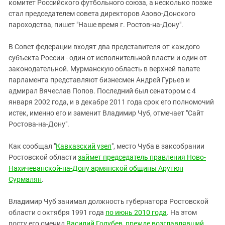
Южный Кавказ
комитет Российского футбольного союза, а несколько позже
стал председателем совета директоров Азово-Донского
ЮФО
пароходства, пишет "Наше время г. Ростов-на-Дону".
В Совет федерации входят два представителя от каждого
субъекта России - один от исполнительной власти и один от
законодательной. Мурманскую область в верхней палате
парламента представляют бизнесмен Андрей Гурьев и
адмирал Вячеслав Попов. Последний был сенатором с 4
января 2002 года, и в декабре 2011 года срок его полномочий
истек, именно его и заменит Владимир Чуб, отмечает "Сайт
Ростова-на-Дону".
Как сообщал "
Кавказский узел
", место Чуба в заксобрании
Ростовской области
займет председатель правления Ново-
Нахичеванской-на-Дону армянской общины Арутюн
Сурмалян
.
Владимир Чуб занимал должность губернатора Ростовской
области с октября 1991 года
по июнь 2010 года
. На этом
посту его сменил
Василий Голубев, прежде возглавлявший