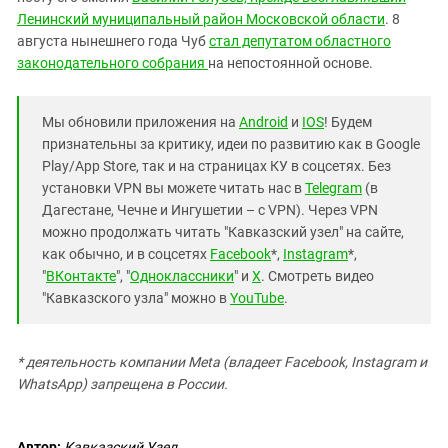
Ленинский муниципальный район Московской области
. 8
августа нынешнего года Чуб
стал депутатом областного
законодательного собрания
на непостоянной основе.
Мы обновили приложения на
Android
и
IOS
! Будем
признательны за критику, идеи по развитию как в Google
Play/App Store, так и на страницах КУ в соцсетях. Без
установки VPN вы можете читать нас в
Telegram
(в
Дагестане, Чечне и Ингушетии – с VPN). Через VPN
можно продолжать читать "Кавказский узел" на сайте,
как обычно, и в соцсетях
Facebook
*,
Instagram
*,
"
ВКонтакте
", "
Одноклассники
" и
X
. Смотреть видео
"Кавказского узла" можно в
YouTube
.
* деятельность компании Meta (владеет Facebook, Instagram и
WhatsApp) запрещена в России.
Автор:
Кавказский Узел