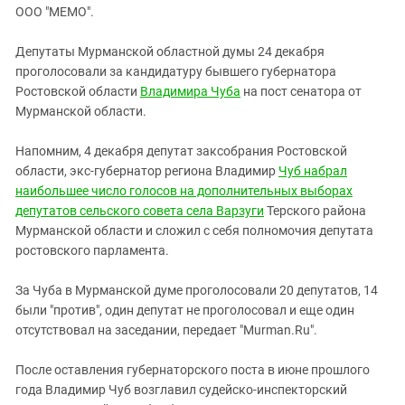
ЗАСТАВЛЯЕТ
ООО "МЕМО".
Дагестан
КАВКАЗ ЗА ПАЛЕСТИНУ
Ингушетия
ИНАКОМЫСЛИЕ В ЧЕЧНЕ
Депутаты Мурманской областной думы 24 декабря
проголосовали за кандидатуру бывшего губернатора
Кабардино-Балкария
ПРЕСЛЕДОВАНИЕ АКТИВИСТОВ
Ростовской области
Владимира Чуба
на пост сенатора от
МОБИЛИЗАЦИЯ И ПРОТЕСТЫ
Калмыкия
Мурманской области.
Карачаево-Черкесия
Напомним, 4 декабря депутат заксобрания Ростовской
Краснодарский край
области, экс-губернатор региона Владимир
Чуб набрал
Нагорный Карабах
наибольшее число голосов на дополнительных выборах
депутатов сельского совета села Варзуги
Терского района
Российская Федерация
Мурманской области и сложил с себя полномочия депутата
Ростовская область
ростовского парламента.
Северная Осетия - Алания
За Чуба в Мурманской думе проголосовали 20 депутатов, 14
СКФО
были "против", один депутат не проголосовал и еще один
Ставропольский край
отсутствовал на заседании, передает "Murman.Ru".
Чечня
После оставления губернаторского поста в июне прошлого
Южная Осетия
года Владимир Чуб возглавил судейско-инспекторский